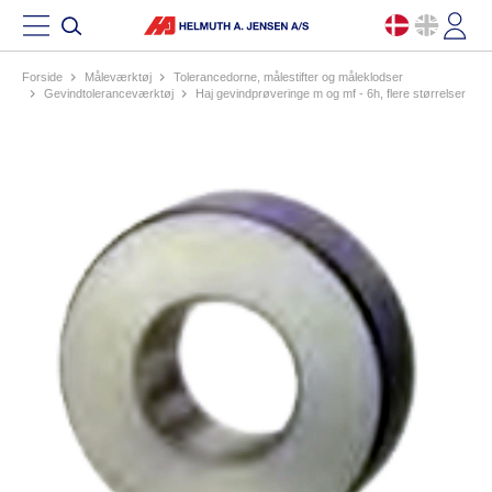
Forside
måleværktøj
tolerancedorne, målestifter og måleklodser
gevindtoleranceværktøj
haj gevindprøveringe m og mf - 6h, flere størrelser