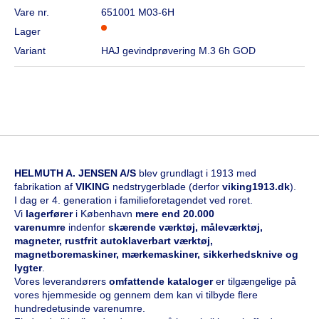
Vare nr.
651001 M03-6H
Lager
Variant
HAJ gevindprøvering M.3 6h GOD
HELMUTH A. JENSEN A/S
blev grundlagt i 1913 med
fabrikation af
VIKING
nedstrygerblade (derfor
viking1913.dk
).
I dag er 4. generation i familieforetagendet ved roret.
Vi
l
agerfører
i København
mere end 20.000
varenumre
indenfor
skærende værktøj, måleværktøj,
magneter, rustfrit autoklaverbart værktøj,
magnetboremaskiner, mærkemaskiner, sikkerhedsknive og
lygter
.
Vores leverandørers
omfattende kataloge
r
er tilgængelige på
vores hjemmeside og gennem dem kan vi tilbyde flere
hundredetusinde varenumre.