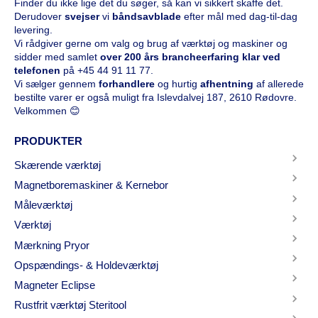
Finder du ikke lige det du søger, så kan vi sikkert skaffe det.
Derudover
svejser
vi
båndsavblade
efter mål med dag-til-dag
levering.
Vi rådgiver gerne om valg og brug af værktøj og maskiner og
sidder med samlet
over 200 års brancheerfaring klar ved
telefonen
på
+45 44 91 11 77
.
Vi sælger gennem
forhandlere
og hurtig
afhentning
af allerede
bestilte varer er også muligt fra Islevdalvej 187, 2610 Rødovre.
Velkommen 😊
PRODUKTER
Skærende værktøj
Magnetboremaskiner & Kernebor
Måleværktøj
Værktøj
Mærkning Pryor
Opspændings- & Holdeværktøj
Magneter Eclipse
Rustfrit værktøj Steritool