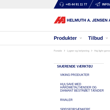
+45 44 91 11 77
INFO
Produkter
Tilbud
Forside
lygter og belysning
haj light ge
SKÆRENDE VÆRKTØJ
VIKING PRODUKTER
HULSAVE MED
HÅRDMETALTÆNDER OG
DIAMANT BESTRØET TÆNDER
RIVALER
SPIDSFORSÆNKERE