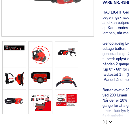
VARE NR.
49H
HAJ LIGHT Geno
betjeningsknapp
altid kan betje
ej. Kan tændes p
lampen, når man
Genopladelig Li
udtage batteri.
genopladning. Z
til bredt oplys
hånden 2 gange
Kip 0° - 60° fo
faldtestet 1 
Pandebånd med 
Batterilevetid 
ved 200 lumen 
Når der er 10% t
gange for at sig
timer - ladelys 
fuldt opladet.
(+)