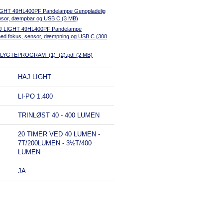
IGHT 49HL400PF Pandelampe Genopladelig
nsor, dæmpbar og USB C (3 MB)
AJ LIGHT 49HL400PF Pandelampe
med fokus, sensor, dæmpning og USB C (308
LYGTEPROGRAM_(1)_(2).pdf (2 MB)
HAJ LIGHT
LI-PO 1.400
TRINLØST 40 - 400 LUMEN
20 TIMER VED 40 LUMEN -
7T/200LUMEN - 3½T/400
LUMEN.
JA