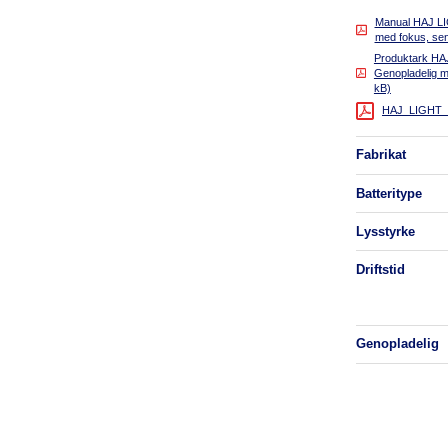
Manual HAJ L
med fokus, se
Produktark H
Genopladelig 
kB)
HAJ_LIGHT_
fabrikat
batteritype
lysstyrke
driftstid
genopladelig