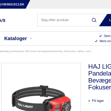
@VIKING1913.DK
Speci
Kataloger
Mere en
nopladelig pandelampe 400 lumen bevægelsesaktivering, fokuserbar, kipbar, usb-c
HAJ LIG
Pandel
Bevægel
Fokuser
På lager