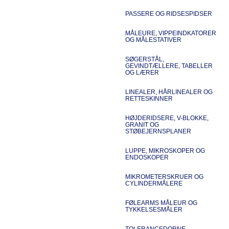
PASSERE OG RIDSESPIDSER
MÅLEURE, VIPPEINDKATORER
OG MÅLESTATIVER
SØGERSTÅL,
GEVINDTÆLLERE, TABELLER
OG LÆRER
LINEALER, HÅRLINEALER OG
RETTESKINNER
HØJDERIDSERE, V-BLOKKE,
GRANIT OG
STØBEJERNSPLANER
LUPPE, MIKROSKOPER OG
ENDOSKOPER
MIKROMETERSKRUER OG
CYLINDERMÅLERE
FØLEARMS MÅLEUR OG
TYKKELSESMÅLER
TOLERANCEDORNE,