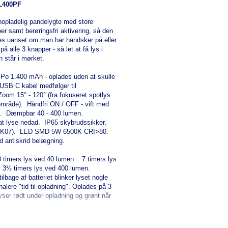
L400PF
pladelig pandelygte med store
er samt berøringsfri aktivering, så den
nes uanset om man har handsker på eller
å alle 3 knapper - så let at få lys i
 står i mørket.
-Po 1.400 mAh - oplades uden at skulle
 USB C kabel medfølger til
oom 15° - 120° (fra fokuseret spotlys
t område). Håndfri ON / OFF - vift med
. Dæmpbar 40 - 400 lumen.
r at lyse nedad. IP65 skybrudssikker,
m (IK07). LED SMD 5W 6500K CRI>80.
antiskrid belægning.
20 timers lys ved 40 lumen 7 timers lys
3½ timers lys ved 400 lumen.
ilbage af batteriet blinker lyset nogle
nalere "tid til opladning". Oplades på 3
lyser rødt under opladning og grønt når