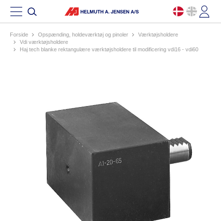
Forside
opspænding, holdeværktøj og pinoler
værktøjsholdere
vdi værktøjsholdere
haj tech blanke rektangulære værktøjsholdere til modificering vdi16 - vdi60