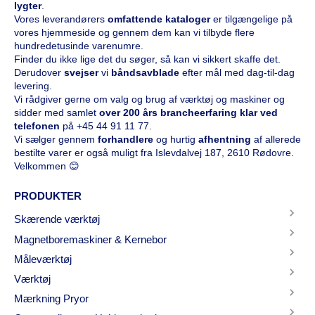
lygter
.
Vores leverandørers
omfattende kataloge
r
er tilgængelige på
vores hjemmeside og gennem dem kan vi tilbyde flere
hundredetusinde varenumre.
Finder du ikke lige det du søger, så kan vi sikkert skaffe det.
Derudover
svejser
vi
båndsavblade
efter mål med dag-til-dag
levering.
Vi rådgiver gerne om valg og brug af værktøj og maskiner og
sidder med samlet
over 200 års brancheerfaring klar ved
telefonen
på
+45 44 91 11 77
.
Vi sælger gennem
forhandlere
og hurtig
afhentning
af allerede
bestilte varer er også muligt fra Islevdalvej 187, 2610 Rødovre.
Velkommen 😊
PRODUKTER
Skærende værktøj
Magnetboremaskiner & Kernebor
Måleværktøj
Værktøj
Mærkning Pryor