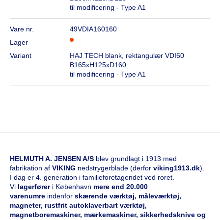
til modificering - Type A1
Vare nr.
49VDIA160160
Lager
Variant
HAJ TECH blank, rektangulær VDI60
B165xH125xD160
til modificering - Type A1
HELMUTH A. JENSEN A/S
blev grundlagt i 1913 med
fabrikation af
VIKING
nedstrygerblade (derfor
viking1913.dk
).
I dag er 4. generation i familieforetagendet ved roret.
Vi
l
agerfører
i København
mere end 20.000
varenumre
indenfor
skærende værktøj, måleværktøj,
magneter, rustfrit autoklaverbart værktøj,
magnetboremaskiner, mærkemaskiner, sikkerhedsknive og