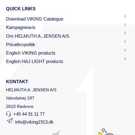
QUICK LINKS
Download VIKING Catalogue
Kampagneavis
Om HELMUTH A. JENSEN A/S
Privatlivspolitik
English VIKING products
English HAJ LIGHT products
KONTAKT
HELMUTH A. JENSEN A/S
Islevdalvej 187
2610 Rødovre
+45 44 91 11 77
info@viking1913.dk