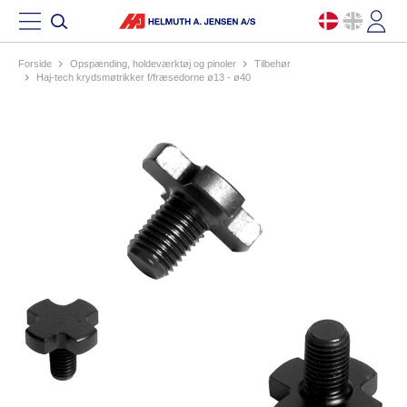
Forside
opspænding, holdeværktøj og pinoler
tilbehør
haj-tech krydsmøtrikker f/fræsedorne ø13 - ø40