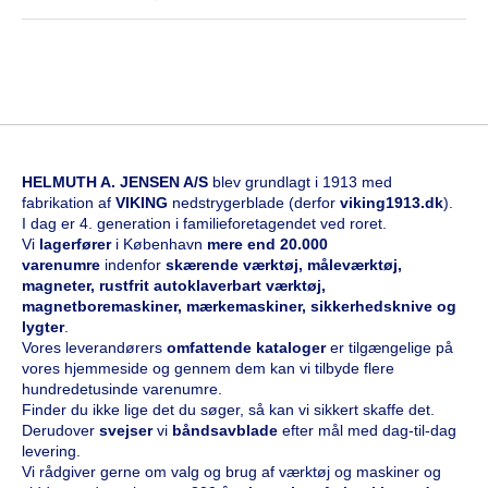
HELMUTH A. JENSEN A/S
blev grundlagt i 1913 med
fabrikation af
VIKING
nedstrygerblade (derfor
viking1913.dk
).
I dag er 4. generation i familieforetagendet ved roret.
Vi
l
agerfører
i København
mere end 20.000
varenumre
indenfor
skærende værktøj, måleværktøj,
magneter, rustfrit autoklaverbart værktøj,
magnetboremaskiner, mærkemaskiner, sikkerhedsknive og
lygter
.
Vores leverandørers
omfattende kataloge
r
er tilgængelige på
vores hjemmeside og gennem dem kan vi tilbyde flere
hundredetusinde varenumre.
Finder du ikke lige det du søger, så kan vi sikkert skaffe det.
Derudover
svejser
vi
båndsavblade
efter mål med dag-til-dag
levering.
Vi rådgiver gerne om valg og brug af værktøj og maskiner og