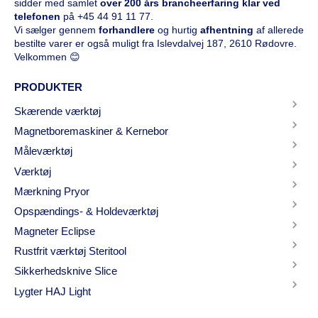
sidder med samlet
over 200 års brancheerfaring klar ved
telefonen
på
+45 44 91 11 77
.
Vi sælger gennem
forhandlere
og hurtig
afhentning
af allerede
bestilte varer er også muligt fra Islevdalvej 187, 2610 Rødovre.
Velkommen 😊
PRODUKTER
Skærende værktøj
Magnetboremaskiner & Kernebor
Måleværktøj
Værktøj
Mærkning Pryor
Opspændings- & Holdeværktøj
Magneter Eclipse
Rustfrit værktøj Steritool
Sikkerhedsknive Slice
Lygter HAJ Light