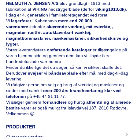
HELMUTH A. JENSEN A/S
blev grundlagt i 1913 med
fabrikation af
VIKING
nedstrygerblade (derfor
viking1913.dk
).
I dag er 4. generation i familieforetagendet ved roret.
Vi
l
agerfører
i København
mere end 20.000
varenumre
indenfor
skærende værktøj, måleværktøj,
magneter, rustfrit autoklaverbart værktøj,
magnetboremaskiner, mærkemaskiner, sikkerhedsknive og
lygter
.
Vores leverandørers
omfattende kataloge
r
er tilgængelige på
vores hjemmeside og gennem dem kan vi tilbyde flere
hundredetusinde varenumre.
Finder du ikke lige det du søger, så kan vi sikkert skaffe det.
Derudover
svejser
vi
båndsavblade
efter mål med dag-til-dag
levering.
Vi rådgiver gerne om valg og brug af værktøj og maskiner og
sidder med samlet
over 200 års brancheerfaring klar ved
telefonen
på
+45 44 91 11 77
.
Vi sælger gennem
forhandlere
og hurtig
afhentning
af allerede
bestilte varer er også muligt fra Islevdalvej 187, 2610 Rødovre.
Velkommen 😊
PRODUKTER