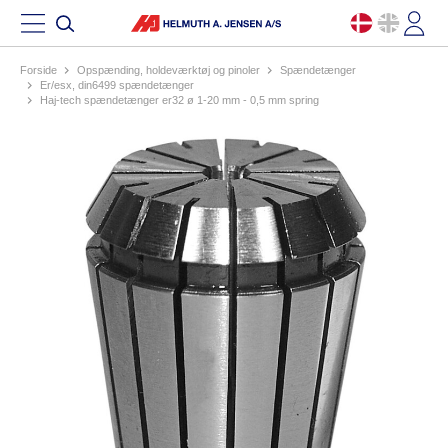
Forside
opspænding, holdeværktøj og pinoler
spændetænger
er/esx, din6499 spændetænger
haj-tech spændetænger er32 ø 1-20 mm - 0,5 mm spring