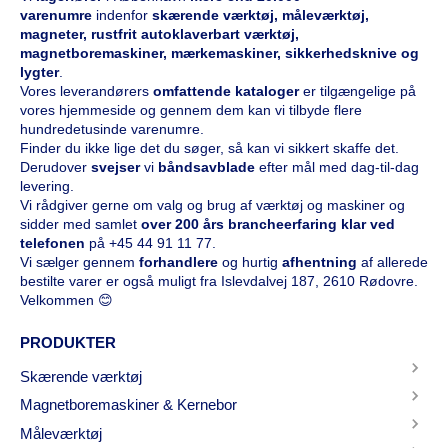
varenumre
indenfor
skærende værktøj, måleværktøj,
magneter, rustfrit autoklaverbart værktøj,
magnetboremaskiner, mærkemaskiner, sikkerhedsknive og
lygter
.
Vores leverandørers
omfattende kataloge
r
er tilgængelige på
vores hjemmeside og gennem dem kan vi tilbyde flere
hundredetusinde varenumre.
Finder du ikke lige det du søger, så kan vi sikkert skaffe det.
Derudover
svejser
vi
båndsavblade
efter mål med dag-til-dag
levering.
Vi rådgiver gerne om valg og brug af værktøj og maskiner og
sidder med samlet
over 200 års brancheerfaring klar ved
telefonen
på
+45 44 91 11 77
.
Vi sælger gennem
forhandlere
og hurtig
afhentning
af allerede
bestilte varer er også muligt fra Islevdalvej 187, 2610 Rødovre.
Velkommen 😊
PRODUKTER
Skærende værktøj
Magnetboremaskiner & Kernebor
Måleværktøj