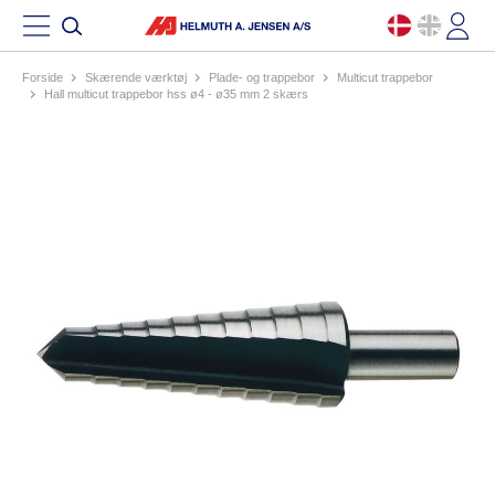
Forside
skærende værktøj
plade- og trappebor
multicut trappebor
hall multicut trappebor hss ø4 - ø35 mm 2 skærs