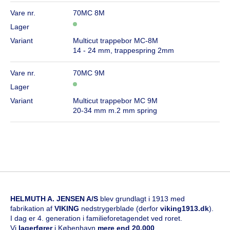
Vare nr.
70MC 8M
Lager
Variant
Multicut trappebor MC-8M
14 - 24 mm, trappespring 2mm
Vare nr.
70MC 9M
Lager
Variant
Multicut trappebor MC 9M
20-34 mm m.2 mm spring
HELMUTH A. JENSEN A/S
blev grundlagt i 1913 med
fabrikation af
VIKING
nedstrygerblade (derfor
viking1913.dk
).
I dag er 4. generation i familieforetagendet ved roret.
Vi
l
agerfører
i København
mere end 20.000