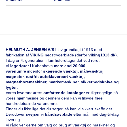
HELMUTH A. JENSEN A/S
blev grundlagt i 1913 med
fabrikation af
VIKING
nedstrygerblade (derfor
viking1913.dk
).
I dag er 4. generation i familieforetagendet ved roret.
Vi
l
agerfører
i København
mere end 20.000
varenumre
indenfor
skærende værktøj, måleværktøj,
magneter, rustfrit autoklaverbart værktøj,
magnetboremaskiner, mærkemaskiner, sikkerhedsknive og
lygter
.
Vores leverandørers
omfattende kataloge
r
er tilgængelige på
vores hjemmeside og gennem dem kan vi tilbyde flere
hundredetusinde varenumre.
Finder du ikke lige det du søger, så kan vi sikkert skaffe det.
Derudover
svejser
vi
båndsavblade
efter mål med dag-til-dag
levering.
Vi rådgiver gerne om valg og brug af værktøj og maskiner og