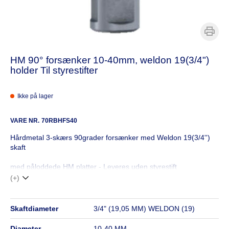
HM 90° forsænker 10-40mm, weldon 19(3/4")
holder Til styrestifter
Ikke på lager
VARE NR.
70RBHFS40
Hårdmetal 3-skærs 90grader forsænker med Weldon 19(3/4'')
skaft
med påloddede HM platter - Leveres uden styrestift
(+)
skaftdiameter
3/4" (19,05 MM) WELDON (19)
diameter
10-40 MM