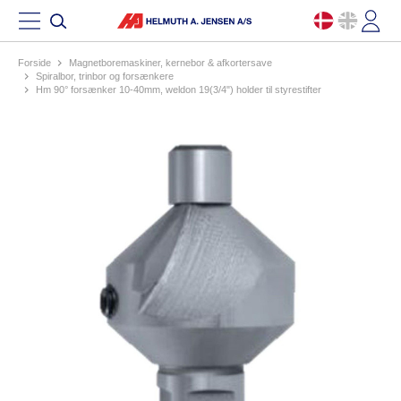
Forside
magnetboremaskiner, kernebor & afkortersave
spiralbor, trinbor og forsænkere
hm 90° forsænker 10-40mm, weldon 19(3/4") holder til styrestifter