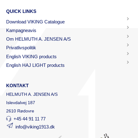
QUICK LINKS
Download VIKING Catalogue
Kampagneavis
Om HELMUTH A. JENSEN A/S
Privatlivspolitik
English VIKING products
English HAJ LIGHT products
KONTAKT
HELMUTH A. JENSEN A/S
Islevdalvej 187
2610 Rødovre
+45 44 91 11 77
info@viking1913.dk