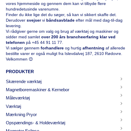
vores hjemmeside og gennem dem kan vi tilbyde flere
hundredetusinde varenumre.
Finder du ikke lige det du søger, så kan vi sikkert skaffe det.
Derudover
svejser
vi
båndsavblade
efter mål med dag-til-dag
levering.
Vi rådgiver gerne om valg og brug af værktøj og maskiner og
sidder med samlet
over 200 års brancheerfaring klar ved
telefonen
på
+45 44 91 11 77
.
Vi sælger gennem
forhandlere
og hurtig
afhentning
af allerede
bestilte varer er også muligt fra Islevdalvej 187, 2610 Rødovre.
Velkommen 😊
PRODUKTER
Skærende værktøj
Magnetboremaskiner & Kernebor
Måleværktøj
Værktøj
Mærkning Pryor
Opspændings- & Holdeværktøj
Magneter Eclipse