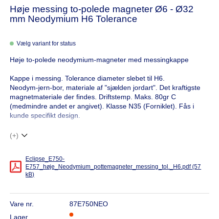
Høje messing to-polede magneter Ø6 - Ø32
mm Neodymium H6 Tolerance
Vælg variant for status
Høje to-polede neodymium-magneter med messingkappe
Kappe i messing. Tolerance diameter slebet til H6.
Neodym-jern-bor, materiale af "sjælden jordart". Det kraftigste
magnetmateriale der findes. Driftstemp. Maks. 80gr C
(medmindre andet er angivet). Klasse N35 (Forniklet). Fås i
kunde specifikt design.
(+)
Eclipse_E750-
E757_høje_Neodymium_pottemagneter_messing_tol._H6.pdf (57
kB)
Vare nr.
87E750NEO
Lager