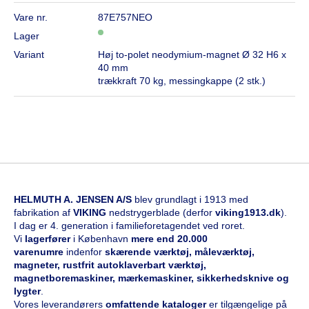
Vare nr.
87E757NEO
Lager
Variant
Høj to-polet neodymium-magnet Ø 32 H6 x
40 mm
trækkraft 70 kg, messingkappe (2 stk.)
HELMUTH A. JENSEN A/S
blev grundlagt i 1913 med
fabrikation af
VIKING
nedstrygerblade (derfor
viking1913.dk
).
I dag er 4. generation i familieforetagendet ved roret.
Vi
l
agerfører
i København
mere end 20.000
varenumre
indenfor
skærende værktøj, måleværktøj,
magneter, rustfrit autoklaverbart værktøj,
magnetboremaskiner, mærkemaskiner, sikkerhedsknive og
lygter
.
Vores leverandørers
omfattende kataloge
r
er tilgængelige på