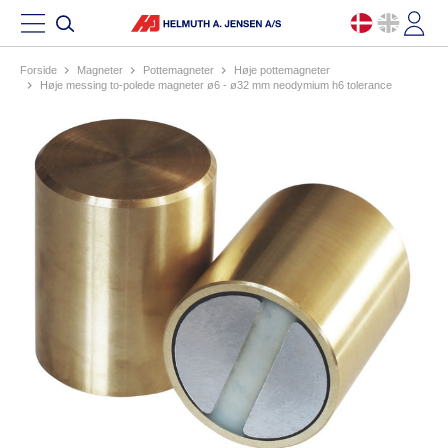
Forside
magneter
pottemagneter
høje pottemagneter
høje messing to-polede magneter ø6 - ø32 mm neodymium h6 tolerance