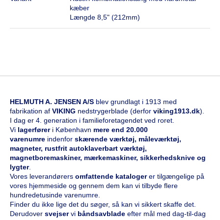
kæber
Længde 8,5" (212mm)
HELMUTH A. JENSEN A/S
blev grundlagt i 1913 med
fabrikation af
VIKING
nedstrygerblade (derfor
viking1913.dk
).
I dag er 4. generation i familieforetagendet ved roret.
Vi
l
agerfører
i København
mere end 20.000
varenumre
indenfor
skærende værktøj, måleværktøj,
magneter, rustfrit autoklaverbart værktøj,
magnetboremaskiner, mærkemaskiner, sikkerhedsknive og
lygter
.
Vores leverandørers
omfattende kataloge
r
er tilgængelige på
vores hjemmeside og gennem dem kan vi tilbyde flere
hundredetusinde varenumre.
Finder du ikke lige det du søger, så kan vi sikkert skaffe det.
Derudover
svejser
vi
båndsavblade
efter mål med dag-til-dag