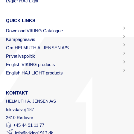
Lygter HAJ Light
QUICK LINKS
Download VIKING Catalogue
Kampagneavis
Om HELMUTH A. JENSEN A/S
Privatlivspolitik
English VIKING products
English HAJ LIGHT products
KONTAKT
HELMUTH A. JENSEN A/S
Islevdalvej 187
2610 Rødovre
+45 44 91 11 77
info@viking1913.dk