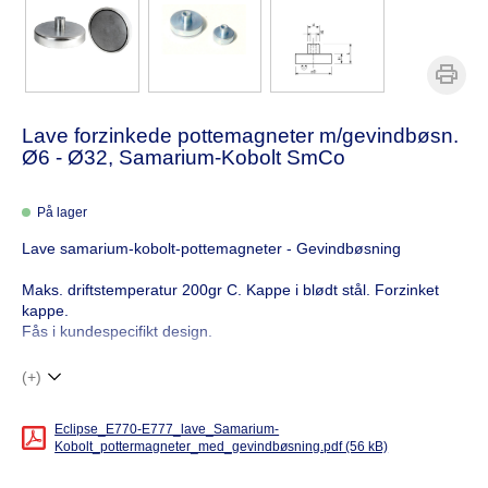
Lave forzinkede pottemagneter m/gevindbøsn.
Ø6 - Ø32, Samarium-Kobolt SmCo
På lager
Lave samarium-kobolt-pottemagneter - Gevindbøsning
Maks. driftstemperatur 200gr C. Kappe i blødt stål. Forzinket
kappe.
Fås i kundespecifikt design.
(+)
Eclipse_E770-E777_lave_Samarium-
Kobolt_pottermagneter_med_gevindbøsning.pdf (56 kB)