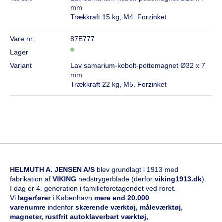
mm
Trækkraft 15 kg, M4. Forzinket
Vare nr.
87E777
Lager
Variant
Lav samarium-kobolt-pottemagnet Ø32 x 7
mm
Trækkraft 22 kg, M5. Forzinket
HELMUTH A. JENSEN A/S
blev grundlagt i 1913 med
fabrikation af
VIKING
nedstrygerblade (derfor
viking1913.dk
).
I dag er 4. generation i familieforetagendet ved roret.
Vi
l
agerfører
i København
mere end 20.000
varenumre
indenfor
skærende værktøj, måleværktøj,
magneter, rustfrit autoklaverbart værktøj,