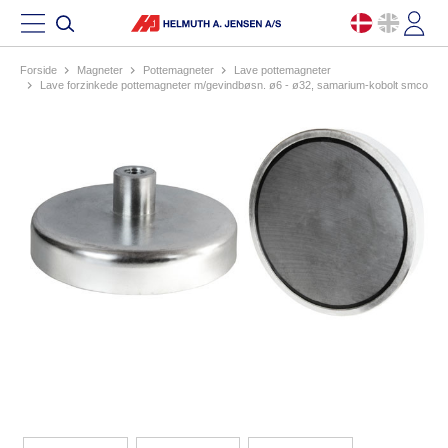
Forside
magneter
pottemagneter
lave pottemagneter
lave forzinkede pottemagneter m/gevindbøsn. ø6 - ø32, samarium-kobolt smco