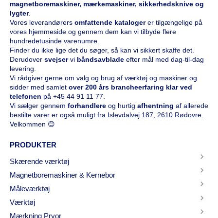
magnetboremaskiner, mærkemaskiner, sikkerhedsknive og
lygter
.
Vores leverandørers
omfattende kataloge
r
er tilgængelige på
vores hjemmeside og gennem dem kan vi tilbyde flere
hundredetusinde varenumre.
Finder du ikke lige det du søger, så kan vi sikkert skaffe det.
Derudover
svejser
vi
båndsavblade
efter mål med dag-til-dag
levering.
Vi rådgiver gerne om valg og brug af værktøj og maskiner og
sidder med samlet
over 200 års brancheerfaring klar ved
telefonen
på
+45 44 91 11 77
.
Vi sælger gennem
forhandlere
og hurtig
afhentning
af allerede
bestilte varer er også muligt fra Islevdalvej 187, 2610 Rødovre.
Velkommen 😊
PRODUKTER
Skærende værktøj
Magnetboremaskiner & Kernebor
Måleværktøj
Værktøj
Mærkning Pryor