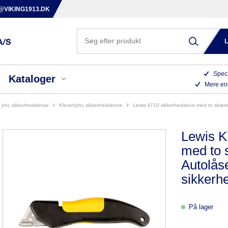
@VIKING1913.DK
Speci
Kataloger
Mere en
 / phc sikkerhedsknive
klever/phc sikkerhedsknive
lewis k710 sikkerhedskniv med to skæ
Lewis K
med to 
Autolås
sikkerh
På lager