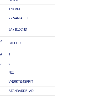
38 MM
170 MM
2 / VARIABEL
JA / B10CHD
B10CHD
et
1
g
5
NEJ
VÆRKTØJSFRIT
STANDARDBLAD