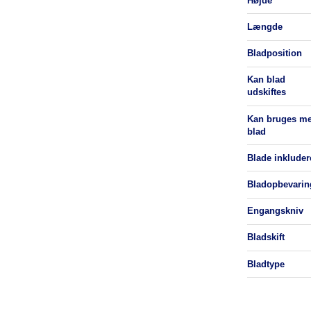
højde
længde
bladposition
kan blad
udskiftes
kan bruges med
blad
blade inkluder
bladopbevarin
engangskniv
bladskift
bladtype