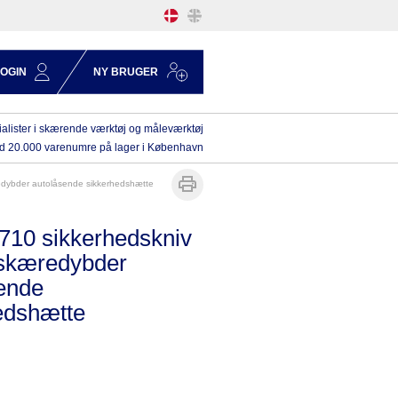
LOGIN
NY BRUGER
alister i skærende værktøj og måleværktøj
d 20.000 varenumre på lager i København
redybder autolåsende sikkerhedshætte
710 sikkerhedskniv
skæredybder
ende
edshætte