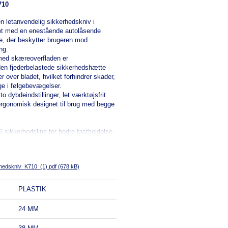
710
n letanvendelig sikkerhedskniv i
itet med en enestående autolåsende
e, der beskytter brugeren mod
ng.
med skæreoverfladen er
 den fjederbelastede sikkerhedshætte
 over bladet, hvilket forhindrer skader,
ige i følgebevægelser.
o dybdeindstillinger, let værktøjsfrit
 ergonomisk designet til brug med begge
6 sikkerhedsline for bedre fastholdelse.
hedskniv_K710_(1).pdf (678 kB)
PLASTIK
24 MM