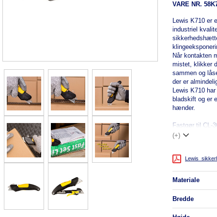
VARE NR.
58K
Lewis K710 er e
industriel kval
sikkerhedshætt
klingeeksponeri
Når kontakten 
mistet, klikker
sammen og låser
der er almindel
Lewis K710 har t
bladskift og er
hænder.
Fastgør til CL-3
(+)
Lewis_sikker
materiale
bredde