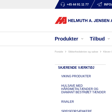
+45 44 91 11 77
INFO
Produkter
Tilbud
Forside
sikkerhedsknive og sakse
klever
SKÆRENDE VÆRKTØJ
VIKING PRODUKTER
HULSAVE MED
HÅRDMETALTÆNDER OG
DIAMANT BESTRØET TÆNDER
RIVALER
SPIDSFORSÆNKERE