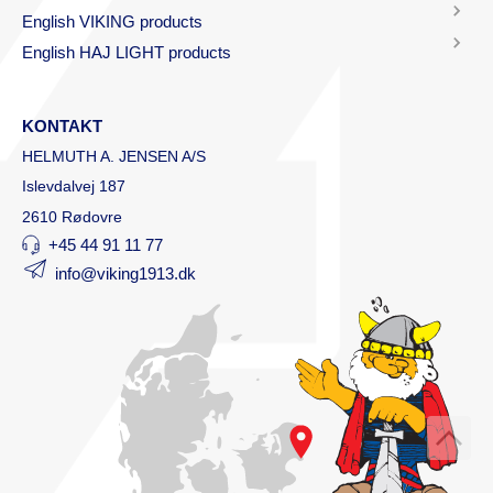
English VIKING products
English HAJ LIGHT products
KONTAKT
HELMUTH A. JENSEN A/S
Islevdalvej 187
2610 Rødovre
+45 44 91 11 77
info@viking1913.dk