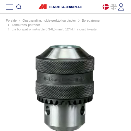
Forside
opspænding, holdeværktøj og pinoler
borepatroner
tandkrans-patroner
lfa borepatron m/nøgle 0,3-6,5 mm b 12/ kl. h industrikvalitet