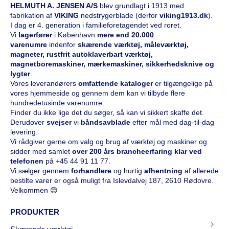
HELMUTH A. JENSEN A/S
blev grundlagt i 1913 med
fabrikation af
VIKING
nedstrygerblade (derfor
viking1913.dk
).
I dag er 4. generation i familieforetagendet ved roret.
Vi
l
agerfører
i København
mere end 20.000
varenumre
indenfor
skærende værktøj, måleværktøj,
magneter, rustfrit autoklaverbart værktøj,
magnetboremaskiner, mærkemaskiner, sikkerhedsknive og
lygter
.
Vores leverandørers
omfattende kataloge
r
er tilgængelige på
vores hjemmeside og gennem dem kan vi tilbyde flere
hundredetusinde varenumre.
Finder du ikke lige det du søger, så kan vi sikkert skaffe det.
Derudover
svejser
vi
båndsavblade
efter mål med dag-til-dag
levering.
Vi rådgiver gerne om valg og brug af værktøj og maskiner og
sidder med samlet
over 200 års brancheerfaring klar ved
telefonen
på
+45 44 91 11 77
.
Vi sælger gennem
forhandlere
og hurtig
afhentning
af allerede
bestilte varer er også muligt fra Islevdalvej 187, 2610 Rødovre.
Velkommen 😊
PRODUKTER