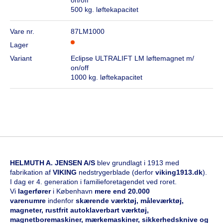
500 kg. løftekapacitet
Vare nr.
87LM1000
Lager
Variant
Eclipse ULTRALIFT LM løftemagnet m/
on/off
1000 kg. løftekapacitet
HELMUTH A. JENSEN A/S
blev grundlagt i 1913 med
fabrikation af
VIKING
nedstrygerblade (derfor
viking1913.dk
).
I dag er 4. generation i familieforetagendet ved roret.
Vi
l
agerfører
i København
mere end 20.000
varenumre
indenfor
skærende værktøj, måleværktøj,
magneter, rustfrit autoklaverbart værktøj,
magnetboremaskiner, mærkemaskiner, sikkerhedsknive og