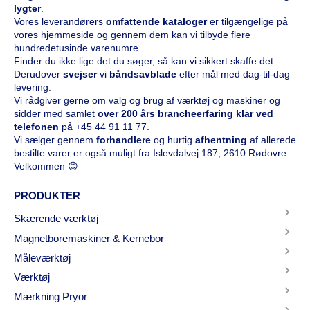
lygter
.
Vores leverandørers
omfattende kataloge
r
er tilgængelige på
vores hjemmeside og gennem dem kan vi tilbyde flere
hundredetusinde varenumre.
Finder du ikke lige det du søger, så kan vi sikkert skaffe det.
Derudover
svejser
vi
båndsavblade
efter mål med dag-til-dag
levering.
Vi rådgiver gerne om valg og brug af værktøj og maskiner og
sidder med samlet
over 200 års brancheerfaring klar ved
telefonen
på
+45 44 91 11 77
.
Vi sælger gennem
forhandlere
og hurtig
afhentning
af allerede
bestilte varer er også muligt fra Islevdalvej 187, 2610 Rødovre.
Velkommen 😊
PRODUKTER
Skærende værktøj
Magnetboremaskiner & Kernebor
Måleværktøj
Værktøj
Mærkning Pryor