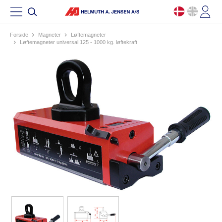
Forside
magneter
løftemagneter
løftemagneter universal 125 - 1000 kg. løftekraft