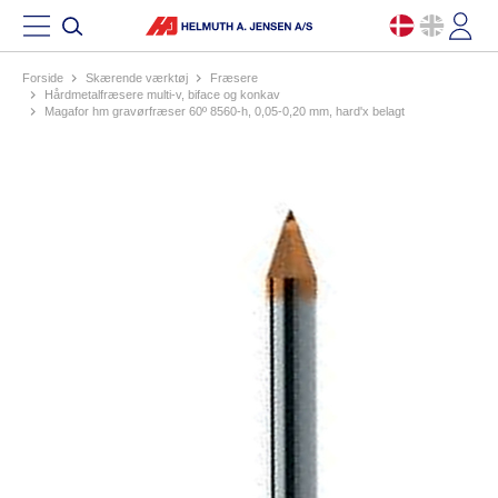
Forside
skærende værktøj
fræsere
hårdmetalfræsere multi-v, biface og konkav
magafor hm gravørfræser 60º 8560-h, 0,05-0,20 mm, hard'x belagt