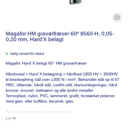
Magafor HM gravørfræser 60º 8560-H, 0,05-
0,20 mm, Hard'X belagt
Vælg variant for status
Magafor Hard´X belagt 60° HM gravørfræser
Hårdmetal + Hard´X belægning = hårdhed 1800 HV + 3500HV,
til bearbejdning stål over 1300 N / mm², Behandlet stål op til 67
HRC, slibende, hårdt stål, rustfrit stål, titaniumlegeringer, hård
bronze, inconel, støbejern og alle andre metaller.
Termoplast, nylon, PVC, lamineret, grafit, forstærket polymer
med glas- eller kulfibre, keramik, glas.
Se pdf med størrelser og tolerancer
(+)