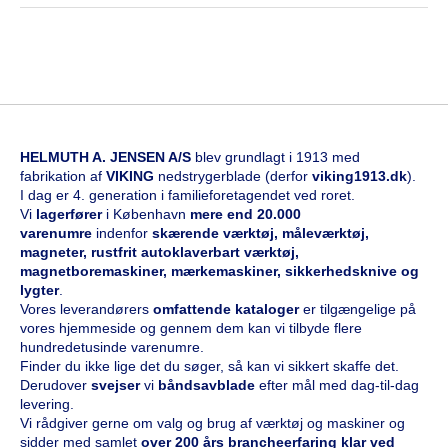
HELMUTH A. JENSEN A/S
blev grundlagt i 1913 med
fabrikation af
VIKING
nedstrygerblade (derfor
viking1913.dk
).
I dag er 4. generation i familieforetagendet ved roret.
Vi
l
agerfører
i København
mere end 20.000
varenumre
indenfor
skærende værktøj, måleværktøj,
magneter, rustfrit autoklaverbart værktøj,
magnetboremaskiner, mærkemaskiner, sikkerhedsknive og
lygter
.
Vores leverandørers
omfattende kataloge
r
er tilgængelige på
vores hjemmeside og gennem dem kan vi tilbyde flere
hundredetusinde varenumre.
Finder du ikke lige det du søger, så kan vi sikkert skaffe det.
Derudover
svejser
vi
båndsavblade
efter mål med dag-til-dag
levering.
Vi rådgiver gerne om valg og brug af værktøj og maskiner og
sidder med samlet
over 200 års brancheerfaring klar ved