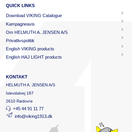
QUICK LINKS
Download VIKING Catalogue
Kampagneavis
Om HELMUTH A. JENSEN A/S
Privatlivspolitik
English VIKING products
English HAJ LIGHT products
KONTAKT
HELMUTH A. JENSEN A/S
Islevdalvej 187
2610 Rødovre
+45 44 91 11 77
info@viking1913.dk