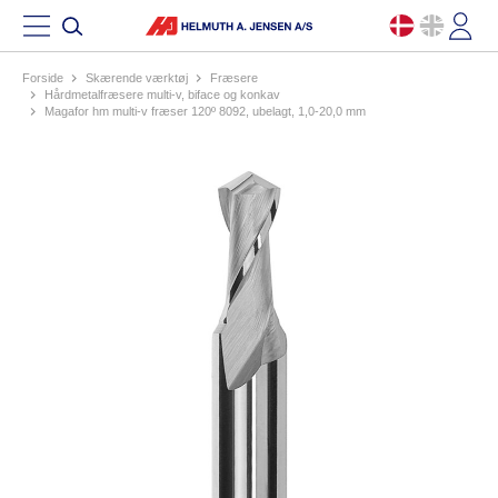
Forside
skærende værktøj
fræsere
hårdmetalfræsere multi-v, biface og konkav
magafor hm multi-v fræser 120º 8092, ubelagt, 1,0-20,0 mm