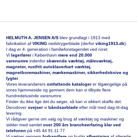
HELMUTH A. JENSEN A/S
blev grundlagt i 1913 med
fabrikation af
VIKING
nedstrygerblade (derfor
viking1913.dk
).
I dag er 4. generation i familieforetagendet ved roret.
Vi
l
agerfører
i København
mere end 20.000
varenumre
indenfor
skærende værktøj, måleværktøj,
magneter, rustfrit autoklaverbart værktøj,
magnetboremaskiner, mærkemaskiner, sikkerhedsknive og
lygter
.
Vores leverandørers
omfattende kataloge
r
er tilgængelige på
vores hjemmeside og gennem dem kan vi tilbyde flere
hundredetusinde varenumre.
Finder du ikke lige det du søger, så kan vi sikkert skaffe det.
Derudover
svejser
vi
båndsavblade
efter mål med dag-til-dag
levering.
Vi rådgiver gerne om valg og brug af værktøj og maskiner og
sidder med samlet
over 200 års brancheerfaring klar ved
telefonen
på
+45 44 91 11 77
.
Vi sælger gennem
forhandlere
og hurtig
afhentning
af allerede