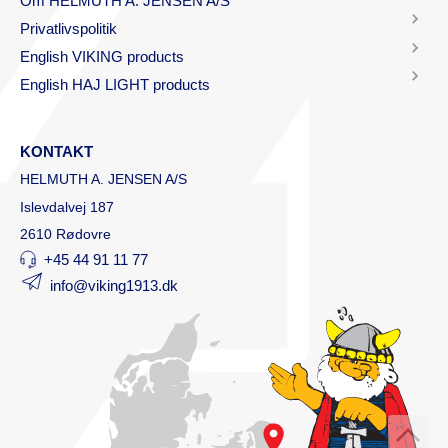
Om HELMUTH A. JENSEN A/S
Privatlivspolitik
English VIKING products
English HAJ LIGHT products
KONTAKT
HELMUTH A. JENSEN A/S
Islevdalvej 187
2610 Rødovre
+45 44 91 11 77
info@viking1913.dk