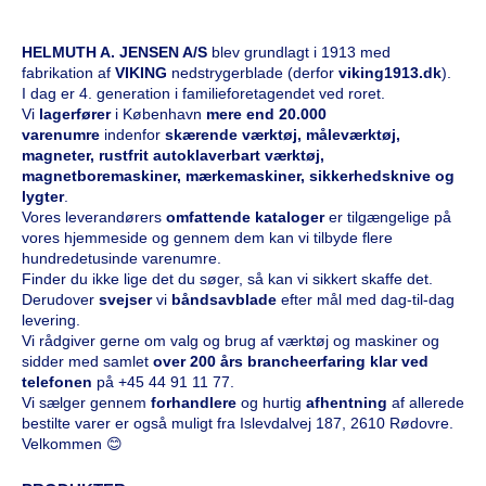
HELMUTH A. JENSEN A/S
blev grundlagt i 1913 med
fabrikation af
VIKING
nedstrygerblade (derfor
viking1913.dk
).
I dag er 4. generation i familieforetagendet ved roret.
Vi
l
agerfører
i København
mere end 20.000
varenumre
indenfor
skærende værktøj, måleværktøj,
magneter, rustfrit autoklaverbart værktøj,
magnetboremaskiner, mærkemaskiner, sikkerhedsknive og
lygter
.
Vores leverandørers
omfattende kataloge
r
er tilgængelige på
vores hjemmeside og gennem dem kan vi tilbyde flere
hundredetusinde varenumre.
Finder du ikke lige det du søger, så kan vi sikkert skaffe det.
Derudover
svejser
vi
båndsavblade
efter mål med dag-til-dag
levering.
Vi rådgiver gerne om valg og brug af værktøj og maskiner og
sidder med samlet
over 200 års brancheerfaring klar ved
telefonen
på
+45 44 91 11 77
.
Vi sælger gennem
forhandlere
og hurtig
afhentning
af allerede
bestilte varer er også muligt fra Islevdalvej 187, 2610 Rødovre.
Velkommen 😊