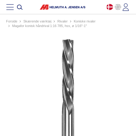
Forside
skærende værktøj
rivaler
koniske rivaler
magafor konisk håndrival 1:16 785, hss, ø 1/16"-1"