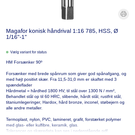
Magafor konisk håndrival 1:16 785, HSS, Ø
1/16"-1"
Vælg variant for status
HM Forsænker 90º
Forsænker med brede spånrum som giver god spånafgang, og
med højt positivt skær. Fra 11,5-31,0 mm er skaftet med 3
spændeflader
Hårdmetal = hårdhed 1800 HV, til stål over 1300 N / mm²,
Behandlet stål op til 60 HRC, slibende, hårdt stål, rustfrit stål,
titaniumlegeringer, Hardox, hård bronze, inconel, støbejern og
alle andre metaller.
Termoplast, nylon, PVC, lamineret, grafit, forstærket polymer
med glas- eller kulfibre, keramik, glas.
Tolerancer og skæredata kan ses i nedenstående pdf.