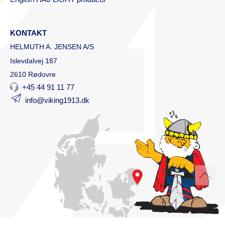
KONTAKT
HELMUTH A. JENSEN A/S
Islevdalvej 187
2610 Rødovre
+45 44 91 11 77
info@viking1913.dk