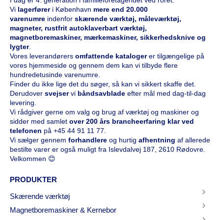
I dag er 4. generation i familieforetagendet ved roret.
Vi
l
agerfører
i København
mere end 20.000
varenumre
indenfor
skærende værktøj, måleværktøj,
magneter, rustfrit autoklaverbart værktøj,
magnetboremaskiner, mærkemaskiner, sikkerhedsknive og
lygter
.
Vores leverandørers
omfattende kataloge
r
er tilgængelige på
vores hjemmeside og gennem dem kan vi tilbyde flere
hundredetusinde varenumre.
Finder du ikke lige det du søger, så kan vi sikkert skaffe det.
Derudover
svejser
vi
båndsavblade
efter mål med dag-til-dag
levering.
Vi rådgiver gerne om valg og brug af værktøj og maskiner og
sidder med samlet
over 200 års brancheerfaring klar ved
telefonen
på
+45 44 91 11 77
.
Vi sælger gennem
forhandlere
og hurtig
afhentning
af allerede
bestilte varer er også muligt fra Islevdalvej 187, 2610 Rødovre.
Velkommen 😊
PRODUKTER
Skærende værktøj
Magnetboremaskiner & Kernebor