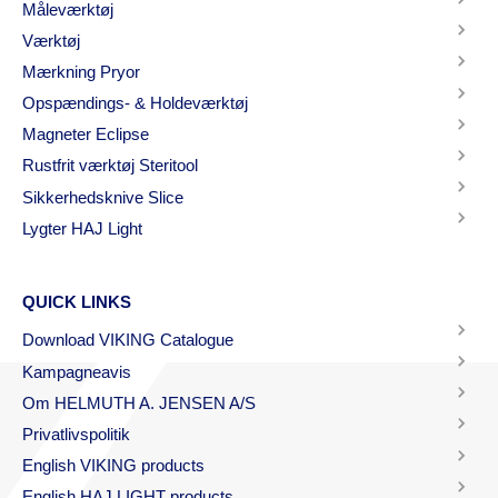
Måleværktøj
Værktøj
Mærkning Pryor
Opspændings- & Holdeværktøj
Magneter Eclipse
Rustfrit værktøj Steritool
Sikkerhedsknive Slice
Lygter HAJ Light
QUICK LINKS
Download VIKING Catalogue
Kampagneavis
Om HELMUTH A. JENSEN A/S
Privatlivspolitik
English VIKING products
English HAJ LIGHT products