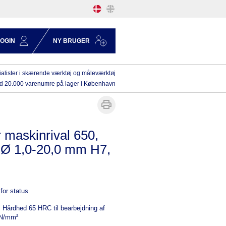
LOGIN
NY BRUGER
alister i skærende værktøj og måleværktøj
d 20.000 varenumre på lager i København
 maskinrival 650,
Ø 1,0-20,0 mm H7,
for status
Hårdhed 65 HRC til bearbejdning af
0 N/mm²