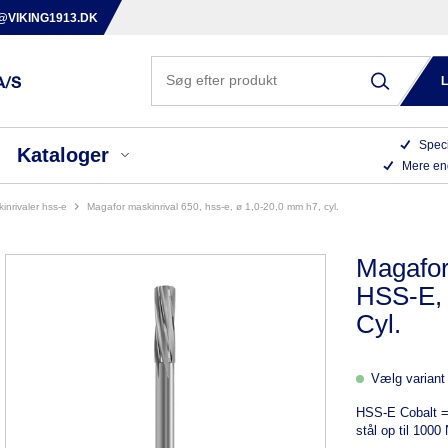
@VIKING1913.DK
Speci
Kataloger
Mere en
skinrivaler hss-e
magafor maskinrival 650, hss-e, ø 1,0-20,0 mm h7, cyl.
Magafor
HSS-E, 
Cyl.
Vælg variant 
HSS-E Cobalt = 
stål op til 100