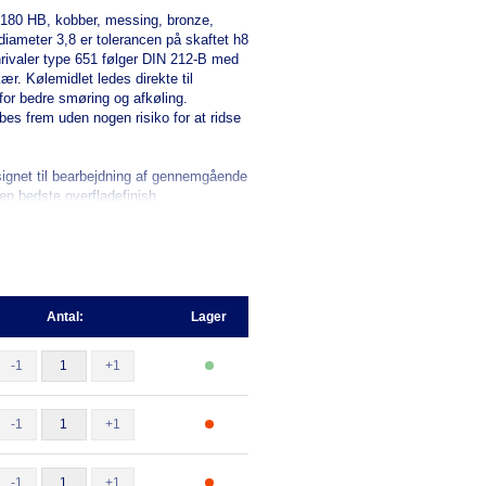
l 180 HB, kobber, messing, bronze,
diameter 3,8 er tolerancen på skaftet h8
ivaler type 651 følger DIN 212-B med
ær. Kølemidlet ledes direkte til
or bedre smøring og afkøling.
s frem uden nogen risiko for at ridse
signet til bearbejdning af gennemgående
 den bedste overfladefinish.
Antal:
Lager
-1
+1
-1
+1
-1
+1