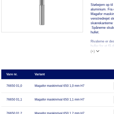
Støbejern op ti
aluminium. Fra 
Magafor maskinr
venstredrejet sk
skærekanterne f
Spånerne skubbe
hullet.
Rivalerne er de
huller for at få
(+)
Vare nr.
Variant
76650 01,0
Magafor maskinrival 650 1,0 mm H7
76650 01,1
Magafor maskinrival 650 1,1 mm H7
76650 01,2
Magafor maskinrival 650 1,2 mm H7