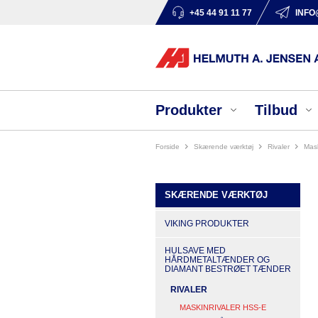
+45 44 91 11 77
INFO
Produkter
Tilbud
Forside
skærende værktøj
rivaler
ma
SKÆRENDE VÆRKTØJ
VIKING PRODUKTER
HULSAVE MED
HÅRDMETALTÆNDER OG
DIAMANT BESTRØET TÆNDER
RIVALER
MASKINRIVALER HSS-E