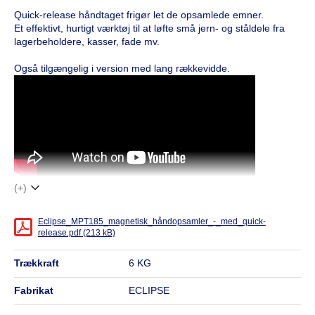
Quick-release håndtaget frigør let de opsamlede emner.
Et effektivt, hurtigt værktøj til at løfte små jern- og ståldele fra
lagerbeholdere, kasser, fade mv.
Også tilgængelig i version med lang rækkevidde.
(+)
Eclipse_MPT185_magnetisk_håndopsamler_-_med_quick-
release.pdf (213 kB)
trækkraft
6 KG
fabrikat
ECLIPSE