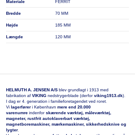
materiale
FERRIT
bredde
70 MM
højde
185 MM
længde
120 MM
HELMUTH A. JENSEN A/S
blev grundlagt i 1913 med
fabrikation af
VIKING
nedstrygerblade (derfor
viking1913.dk
).
I dag er 4. generation i familieforetagendet ved roret.
Vi
l
agerfører
i København
mere end 20.000
varenumre
indenfor
skærende værktøj, måleværktøj,
magneter, rustfrit autoklaverbart værktøj,
magnetboremaskiner, mærkemaskiner, sikkerhedsknive og
lygter
.