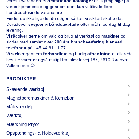
Vores leverandørers
omfattende kataloge
r
er tilgængelige på
vores hjemmeside og gennem dem kan vi tilbyde flere
hundredetusinde varenumre.
Finder du ikke lige det du søger, så kan vi sikkert skaffe det.
Derudover
svejser
vi
båndsavblade
efter mål med dag-til-dag
levering.
Vi rådgiver gerne om valg og brug af værktøj og maskiner og
sidder med samlet
over 200 års brancheerfaring klar ved
telefonen
på
+45 44 91 11 77
.
Vi sælger gennem
forhandlere
og hurtig
afhentning
af allerede
bestilte varer er også muligt fra Islevdalvej 187, 2610 Rødovre.
Velkommen 😊
PRODUKTER
Skærende værktøj
Magnetboremaskiner & Kernebor
Måleværktøj
Værktøj
Mærkning Pryor
Opspændings- & Holdeværktøj