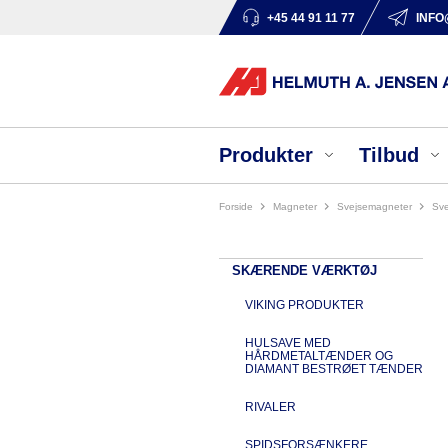
+45 44 91 11 77
INFO
Produkter
Tilbud
Forside
magneter
svejsemagneter
s
SKÆRENDE VÆRKTØJ
VIKING PRODUKTER
HULSAVE MED
HÅRDMETALTÆNDER OG
DIAMANT BESTRØET TÆNDER
RIVALER
SPIDSFORSÆNKERE