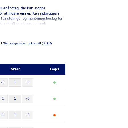
ruehåndtag, der kan stoppe
or at frigøre emner. Kan indbygges i
håndterings- og monteringsbeslag for
 klemkraft og et positivt greb.
-E942_magnetiske_ankre.pdf (83 kB)
Antal:
Lager
-1
+1
-1
+1
-1
+1