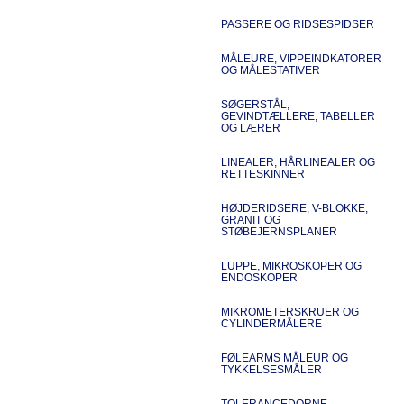
PASSERE OG RIDSESPIDSER
MÅLEURE, VIPPEINDKATORER
OG MÅLESTATIVER
SØGERSTÅL,
GEVINDTÆLLERE, TABELLER
OG LÆRER
LINEALER, HÅRLINEALER OG
RETTESKINNER
HØJDERIDSERE, V-BLOKKE,
GRANIT OG
STØBEJERNSPLANER
LUPPE, MIKROSKOPER OG
ENDOSKOPER
MIKROMETERSKRUER OG
CYLINDERMÅLERE
FØLEARMS MÅLEUR OG
TYKKELSESMÅLER
TOLERANCEDORNE,