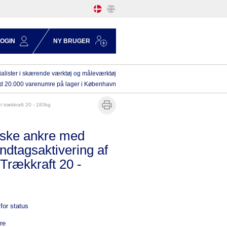
LOGIN
NY BRUGER
alister i skærende værktøj og måleværktøj
d 20.000 varenumre på lager i København
 trækkraft 20 - 183kg
ske ankre med
ndtagsaktivering af
Trækkraft 20 -
for status
re