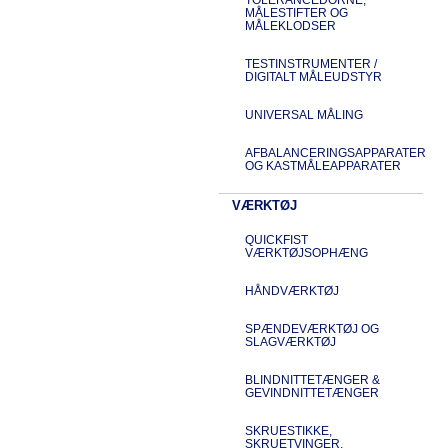
MÅLESTIFTER OG
MÅLEKLODSER
TESTINSTRUMENTER /
DIGITALT MÅLEUDSTYR
UNIVERSAL MÅLING
AFBALANCERINGSAPPARATER
OG KASTMÅLEAPPARATER
VÆRKTØJ
QUICKFIST
VÆRKTØJSOPHÆNG
HÅNDVÆRKTØJ
SPÆNDEVÆRKTØJ OG
SLAGVÆRKTØJ
BLINDNITTETÆNGER &
GEVINDNITTETÆNGER
SKRUESTIKKE,
SKRUETVINGER,