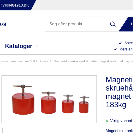
@VIKING1913.DK
Speci
Kataloger
Mere en
vejsemagneter med on / off / midway
magnetiske ankre med skruehåndtagsaktivering af magnet
Magneti
skruehå
magnet 
183kg
Vælg variant 
Magnetiske ank