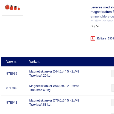
Leveres med sk
magnetkraften f
emneholdere og 
at sikre en stor
(+)
Eclipse_E939
Vare nr.
Variant
Magnetisk anker Ø44,5x44,5 - 2xM8
87E939
Trækkraft 20 kg.
Magnetisk anker Ø54,0x49,2 - 2xM8
87E940
Trækkraft 40 kg.
Magnetisk anker Ø70,0x64,5 - 2xM8
87E941
Trækkraft 88 kg.