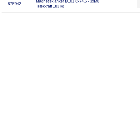
Magnetisk anker Ø101,6x74,6 - 3xM8
87E942
Trækkraft 183 kg.