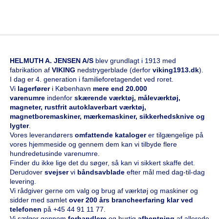
HELMUTH A. JENSEN A/S
blev grundlagt i 1913 med
fabrikation af
VIKING
nedstrygerblade (derfor
viking1913.dk
).
I dag er 4. generation i familieforetagendet ved roret.
Vi
l
agerfører
i København
mere end 20.000
varenumre
indenfor
skærende værktøj, måleværktøj,
magneter, rustfrit autoklaverbart værktøj,
magnetboremaskiner, mærkemaskiner, sikkerhedsknive og
lygter
.
Vores leverandørers
omfattende kataloge
r
er tilgængelige på
vores hjemmeside og gennem dem kan vi tilbyde flere
hundredetusinde varenumre.
Finder du ikke lige det du søger, så kan vi sikkert skaffe det.
Derudover
svejser
vi
båndsavblade
efter mål med dag-til-dag
levering.
Vi rådgiver gerne om valg og brug af værktøj og maskiner og
sidder med samlet
over 200 års brancheerfaring klar ved
telefonen
på
+45 44 91 11 77
.
Vi sælger gennem
forhandlere
og hurtig
afhentning
af allerede