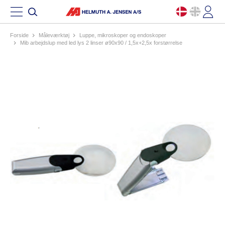
Forside
måleværktøj
luppe, mikroskoper og endoskoper
mib arbejdslup med led lys 2 linser ø90x90 / 1,5x+2,5x forstørrelse