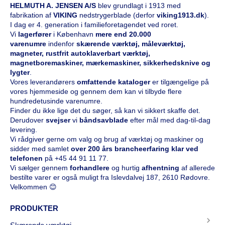
HELMUTH A. JENSEN A/S
blev grundlagt i 1913 med
fabrikation af
VIKING
nedstrygerblade (derfor
viking1913.dk
).
I dag er 4. generation i familieforetagendet ved roret.
Vi
l
agerfører
i København
mere end 20.000
varenumre
indenfor
skærende værktøj, måleværktøj,
magneter, rustfrit autoklaverbart værktøj,
magnetboremaskiner, mærkemaskiner, sikkerhedsknive og
lygter
.
Vores leverandørers
omfattende kataloge
r
er tilgængelige på
vores hjemmeside og gennem dem kan vi tilbyde flere
hundredetusinde varenumre.
Finder du ikke lige det du søger, så kan vi sikkert skaffe det.
Derudover
svejser
vi
båndsavblade
efter mål med dag-til-dag
levering.
Vi rådgiver gerne om valg og brug af værktøj og maskiner og
sidder med samlet
over 200 års brancheerfaring klar ved
telefonen
på
+45 44 91 11 77
.
Vi sælger gennem
forhandlere
og hurtig
afhentning
af allerede
bestilte varer er også muligt fra Islevdalvej 187, 2610 Rødovre.
Velkommen 😊
PRODUKTER