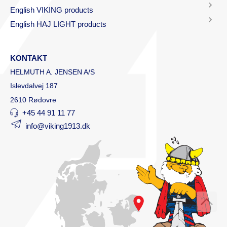
English VIKING products
English HAJ LIGHT products
KONTAKT
HELMUTH A. JENSEN A/S
Islevdalvej 187
2610 Rødovre
+45 44 91 11 77
info@viking1913.dk