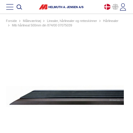
Forside
måleværktøj
linealer, hårlinealer og retteskinner
hårlinealer
mib hårlineal 500mm din 874/00 07075039