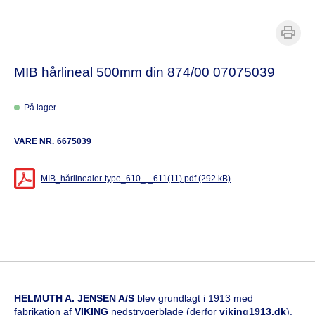
MIB hårlineal 500mm din 874/00 07075039
På lager
VARE NR.
6675039
MIB_hårlinealer-type_610_-_611(11).pdf (292 kB)
HELMUTH A. JENSEN A/S
blev grundlagt i 1913 med
fabrikation af
VIKING
nedstrygerblade (derfor
viking1913.dk
).