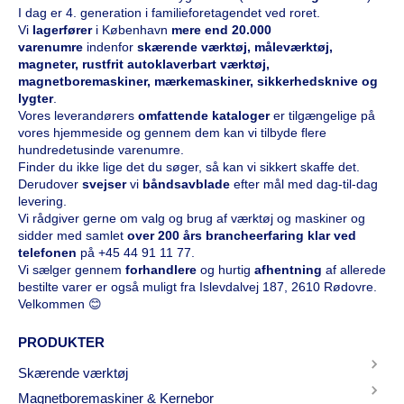
I dag er 4. generation i familieforetagendet ved roret.
Vi
l
agerfører
i København
mere end 20.000
varenumre
indenfor
skærende værktøj, måleværktøj,
magneter, rustfrit autoklaverbart værktøj,
magnetboremaskiner, mærkemaskiner, sikkerhedsknive og
lygter
.
Vores leverandørers
omfattende kataloge
r
er tilgængelige på
vores hjemmeside og gennem dem kan vi tilbyde flere
hundredetusinde varenumre.
Finder du ikke lige det du søger, så kan vi sikkert skaffe det.
Derudover
svejser
vi
båndsavblade
efter mål med dag-til-dag
levering.
Vi rådgiver gerne om valg og brug af værktøj og maskiner og
sidder med samlet
over 200 års brancheerfaring klar ved
telefonen
på
+45 44 91 11 77
.
Vi sælger gennem
forhandlere
og hurtig
afhentning
af allerede
bestilte varer er også muligt fra Islevdalvej 187, 2610 Rødovre.
Velkommen 😊
PRODUKTER
Skærende værktøj
Magnetboremaskiner & Kernebor