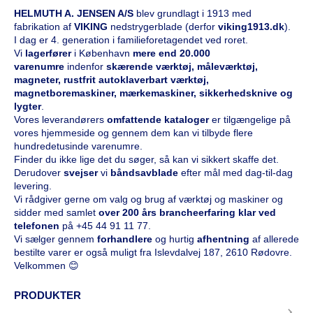
HELMUTH A. JENSEN A/S
blev grundlagt i 1913 med
fabrikation af
VIKING
nedstrygerblade (derfor
viking1913.dk
).
I dag er 4. generation i familieforetagendet ved roret.
Vi
l
agerfører
i København
mere end 20.000
varenumre
indenfor
skærende værktøj, måleværktøj,
magneter, rustfrit autoklaverbart værktøj,
magnetboremaskiner, mærkemaskiner, sikkerhedsknive og
lygter
.
Vores leverandørers
omfattende kataloge
r
er tilgængelige på
vores hjemmeside og gennem dem kan vi tilbyde flere
hundredetusinde varenumre.
Finder du ikke lige det du søger, så kan vi sikkert skaffe det.
Derudover
svejser
vi
båndsavblade
efter mål med dag-til-dag
levering.
Vi rådgiver gerne om valg og brug af værktøj og maskiner og
sidder med samlet
over 200 års brancheerfaring klar ved
telefonen
på
+45 44 91 11 77
.
Vi sælger gennem
forhandlere
og hurtig
afhentning
af allerede
bestilte varer er også muligt fra Islevdalvej 187, 2610 Rødovre.
Velkommen 😊
PRODUKTER