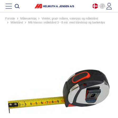
Forside
måleværktøj
vinkler, grad- målere, vaterpas og målebånd
målebånd
mib klasse i målebånd 3 - 8 mtr. med båndstop og bælteklips