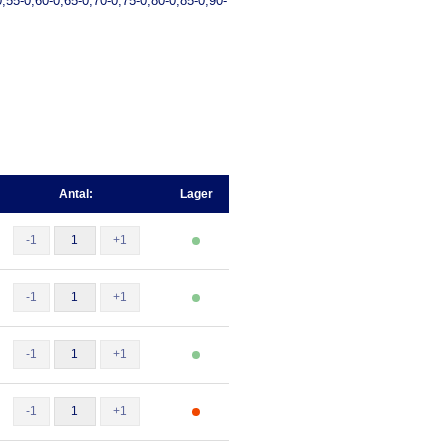
0,55-0,60-0,65-0,70-0,75-0,80-0,85-0,90-
Antal:
Lager
-1
+1
-1
+1
-1
+1
-1
+1