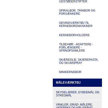
UDSTØDERSTIFTER
SPIRALBOR, TRINBOR OG
FORSÆNKERE
GEVINDVÆRKTØJ TIL
KERNEBOREMASKINER
KERNEBORHOLDERE
TILBEHØR - ADAPTERE -
FORLÆNGERE -
SPÅNOPSAMLERE
SKÆREOLIE, SKÆREPASTA,
OG SKUMSPRAY
MINIKERNEBOR
MÅLEVÆRKTØJ
SKYDELÆRER, DYBDEMÅL OG
STREGMÅL
VINKLER, GRAD- MÅLERE,
VATERPAS OG MÅLEBÅND