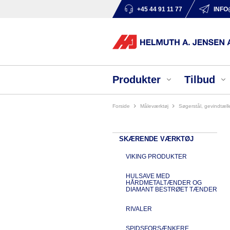
+45 44 91 11 77
INFO
Produkter
Tilbud
Forside
måleværktøj
søgerstål, gevindtæll
SKÆRENDE VÆRKTØJ
VIKING PRODUKTER
HULSAVE MED
HÅRDMETALTÆNDER OG
DIAMANT BESTRØET TÆNDER
RIVALER
SPIDSFORSÆNKERE