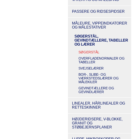
PASSERE OG RIDSESPIDSER
MÅLEURE, VIPPEINDKATORER
OG MÅLESTATIVER
SØGERSTÅL,
GEVINDTÆLLERE, TABELLER
OG LÆRER
SØGERSTÅL
OVERFLADENORMALER OG
TABELLER
SVEJSELÆRER
BOR-, SLIBE- OG
VÆRKSTEDSLÆRER OG
MÅLEKILER
GEVINDTÆLLERE OG
GEVINDLÆRER
LINEALER, HÅRLINEALER OG
RETTESKINNER
HØJDERIDSERE, V-BLOKKE,
GRANIT OG
STØBEJERNSPLANER
LUPPE, MIKROSKOPER OG