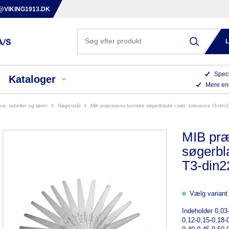
@VIKING1913.DK
Speci
Kataloger
Mere en
ere, tabeller og lærer
søgerstål
mib præcisions koniske søgerblade i sæt. tolerance t3-din
MIB præ
søgerbl
T3-din2
Vælg variant 
Indeholder 0,03
0,12-0,15-0,18-