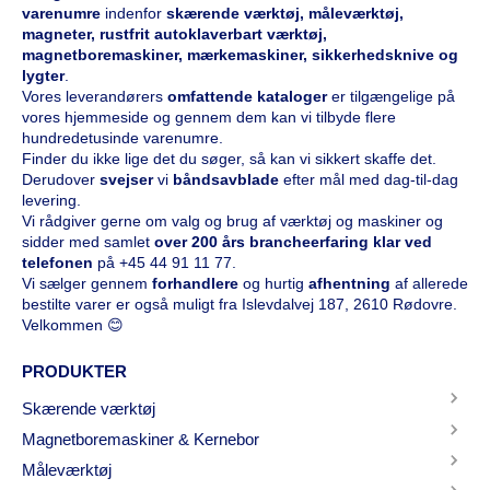
varenumre
indenfor
skærende værktøj, måleværktøj,
magneter, rustfrit autoklaverbart værktøj,
magnetboremaskiner, mærkemaskiner, sikkerhedsknive og
lygter
.
Vores leverandørers
omfattende kataloge
r
er tilgængelige på
vores hjemmeside og gennem dem kan vi tilbyde flere
hundredetusinde varenumre.
Finder du ikke lige det du søger, så kan vi sikkert skaffe det.
Derudover
svejser
vi
båndsavblade
efter mål med dag-til-dag
levering.
Vi rådgiver gerne om valg og brug af værktøj og maskiner og
sidder med samlet
over 200 års brancheerfaring klar ved
telefonen
på
+45 44 91 11 77
.
Vi sælger gennem
forhandlere
og hurtig
afhentning
af allerede
bestilte varer er også muligt fra Islevdalvej 187, 2610 Rødovre.
Velkommen 😊
PRODUKTER
Skærende værktøj
Magnetboremaskiner & Kernebor
Måleværktøj