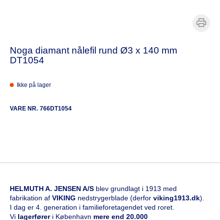
Noga diamant nålefil rund Ø3 x 140 mm
DT1054
Ikke på lager
VARE NR.
766DT1054
HELMUTH A. JENSEN A/S
blev grundlagt i 1913 med
fabrikation af
VIKING
nedstrygerblade (derfor
viking1913.dk
).
I dag er 4. generation i familieforetagendet ved roret.
Vi
l
agerfører
i København
mere end 20.000