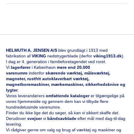
HELMUTH A. JENSEN A/S
blev grundlagt i 1913 med
fabrikation af
VIKING
nedstrygerblade (derfor
viking1913.dk
).
I dag er 4. generation i familieforetagendet ved roret.
Vi
l
agerfører
i København
mere end 20.000
varenumre
indenfor
skærende værktøj, måleværktøj,
magneter, rustfrit autoklaverbart værktøj,
magnetboremaskiner, mærkemaskiner, sikkerhedsknive og
lygter
.
Vores leverandørers
omfattende kataloge
r
er tilgængelige på
vores hjemmeside og gennem dem kan vi tilbyde flere
hundredetusinde varenumre.
Finder du ikke lige det du søger, så kan vi sikkert skaffe det.
Derudover
svejser
vi
båndsavblade
efter mål med dag-til-dag
levering.
Vi rådgiver gerne om valg og brug af værktøj og maskiner og