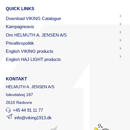
QUICK LINKS
Download VIKING Catalogue
Kampagneavis
Om HELMUTH A. JENSEN A/S
Privatlivspolitik
English VIKING products
English HAJ LIGHT products
KONTAKT
HELMUTH A. JENSEN A/S
Islevdalvej 187
2610 Rødovre
+45 44 91 11 77
info@viking1913.dk