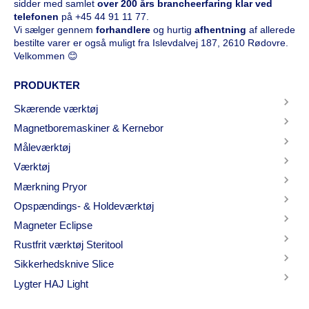
sidder med samlet
over 200 års brancheerfaring klar ved
telefonen
på
+45 44 91 11 77
.
Vi sælger gennem
forhandlere
og hurtig
afhentning
af allerede
bestilte varer er også muligt fra Islevdalvej 187, 2610 Rødovre.
Velkommen 😊
PRODUKTER
Skærende værktøj
Magnetboremaskiner & Kernebor
Måleværktøj
Værktøj
Mærkning Pryor
Opspændings- & Holdeværktøj
Magneter Eclipse
Rustfrit værktøj Steritool
Sikkerhedsknive Slice
Lygter HAJ Light