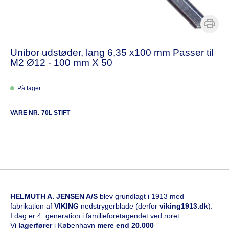
Unibor udstøder, lang 6,35 x100 mm Passer til
M2 Ø12 - 100 mm X 50
På lager
VARE NR.
70L STIFT
HELMUTH A. JENSEN A/S
blev grundlagt i 1913 med
fabrikation af
VIKING
nedstrygerblade (derfor
viking1913.dk
).
I dag er 4. generation i familieforetagendet ved roret.
Vi
l
agerfører
i København
mere end 20.000