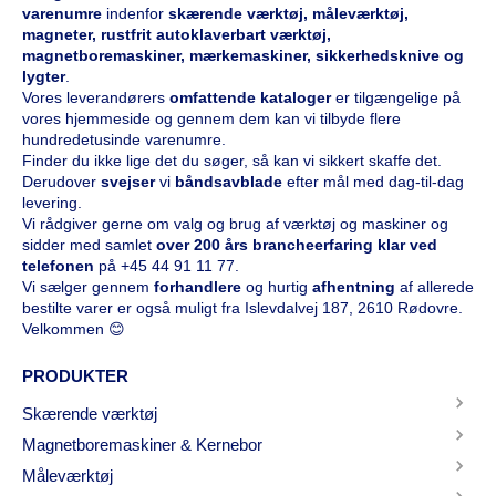
varenumre
indenfor
skærende værktøj, måleværktøj,
magneter, rustfrit autoklaverbart værktøj,
magnetboremaskiner, mærkemaskiner, sikkerhedsknive og
lygter
.
Vores leverandørers
omfattende kataloge
r
er tilgængelige på
vores hjemmeside og gennem dem kan vi tilbyde flere
hundredetusinde varenumre.
Finder du ikke lige det du søger, så kan vi sikkert skaffe det.
Derudover
svejser
vi
båndsavblade
efter mål med dag-til-dag
levering.
Vi rådgiver gerne om valg og brug af værktøj og maskiner og
sidder med samlet
over 200 års brancheerfaring klar ved
telefonen
på
+45 44 91 11 77
.
Vi sælger gennem
forhandlere
og hurtig
afhentning
af allerede
bestilte varer er også muligt fra Islevdalvej 187, 2610 Rødovre.
Velkommen 😊
PRODUKTER
Skærende værktøj
Magnetboremaskiner & Kernebor
Måleværktøj