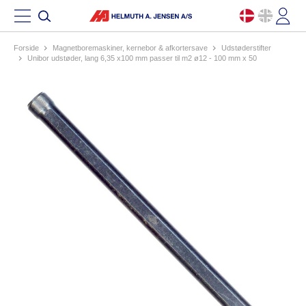
Forside
magnetboremaskiner, kernebor & afkortersave
udstøderstifter
unibor udstøder, lang 6,35 x100 mm passer til m2 ø12 - 100 mm x 50