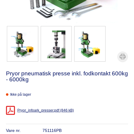
Pryor pneumatisk presse inkl. fodkontakt 600kg
- 6000kg
Ikke på lager
Pryor_infoark_presser.pdf (846 kB)
Vare nr.
751116PB