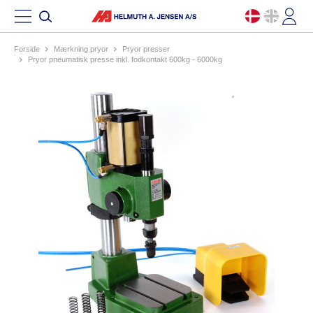
Forside
mærkning pryor
pryor presser
pryor pneumatisk presse inkl. fodkontakt 600kg - 6000kg