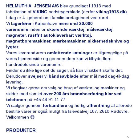
HELMUTH A. JENSEN A/S
blev grundlagt i 1913 med
fabrikation af
VIKING
nedstrygerblade (derfor
viking1913.dk
).
I dag er 4. generation i familieforetagendet ved roret.
Vi
l
agerfører
i København
mere end 20.000
varenumre
indenfor
skærende værktøj, måleværktøj,
magneter, rustfrit autoklaverbart værktøj,
magnetboremaskiner, mærkemaskiner, sikkerhedsknive og
lygter
.
Vores leverandørers
omfattende kataloge
r
er tilgængelige på
vores hjemmeside og gennem dem kan vi tilbyde flere
hundredetusinde varenumre.
Finder du ikke lige det du søger, så kan vi sikkert skaffe det.
Derudover
svejser
vi
båndsavblade
efter mål med dag-til-dag
levering.
Vi rådgiver gerne om valg og brug af værktøj og maskiner og
sidder med samlet
over 200 års brancheerfaring klar ved
telefonen
på
+45 44 91 11 77
.
Vi sælger gennem
forhandlere
og hurtig
afhentning
af allerede
bestilte varer er også muligt fra Islevdalvej 187, 2610 Rødovre.
Velkommen 😊
PRODUKTER