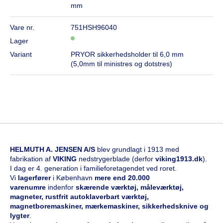
mm
Vare nr.
751HSH96040
Lager
Variant
PRYOR sikkerhedsholder til 6,0 mm
(5,0mm til ministres og dotstres)
HELMUTH A. JENSEN A/S
blev grundlagt i 1913 med
fabrikation af
VIKING
nedstrygerblade (derfor
viking1913.dk
).
I dag er 4. generation i familieforetagendet ved roret.
Vi
l
agerfører
i København
mere end 20.000
varenumre
indenfor
skærende værktøj, måleværktøj,
magneter, rustfrit autoklaverbart værktøj,
magnetboremaskiner, mærkemaskiner, sikkerhedsknive og
lygter
.