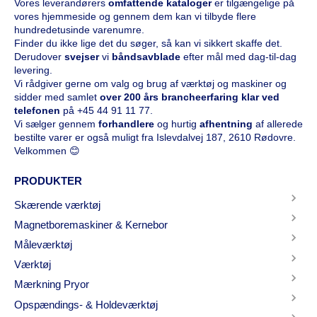
Vores leverandørers
omfattende kataloge
r
er tilgængelige på
vores hjemmeside og gennem dem kan vi tilbyde flere
hundredetusinde varenumre.
Finder du ikke lige det du søger, så kan vi sikkert skaffe det.
Derudover
svejser
vi
båndsavblade
efter mål med dag-til-dag
levering.
Vi rådgiver gerne om valg og brug af værktøj og maskiner og
sidder med samlet
over 200 års brancheerfaring klar ved
telefonen
på
+45 44 91 11 77
.
Vi sælger gennem
forhandlere
og hurtig
afhentning
af allerede
bestilte varer er også muligt fra Islevdalvej 187, 2610 Rødovre.
Velkommen 😊
PRODUKTER
Skærende værktøj
Magnetboremaskiner & Kernebor
Måleværktøj
Værktøj
Mærkning Pryor
Opspændings- & Holdeværktøj