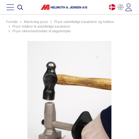
Forside
mærkning pryor
pryor udskiftelige karakterer og holdere
pryor holdere til udskiftelige karakterer
pryor sikkerhedsholder til slagstempler