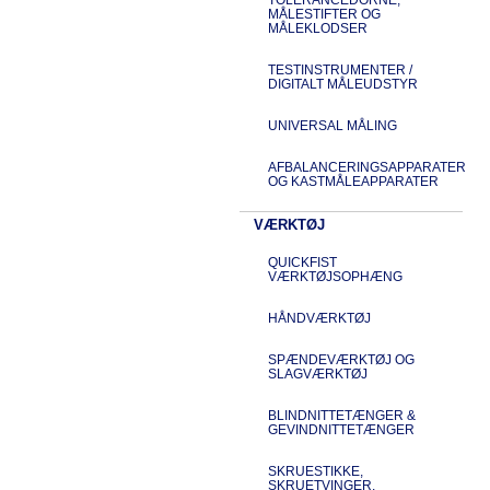
MÅLESTIFTER OG
MÅLEKLODSER
TESTINSTRUMENTER /
DIGITALT MÅLEUDSTYR
UNIVERSAL MÅLING
AFBALANCERINGSAPPARATER
OG KASTMÅLEAPPARATER
VÆRKTØJ
QUICKFIST
VÆRKTØJSOPHÆNG
HÅNDVÆRKTØJ
SPÆNDEVÆRKTØJ OG
SLAGVÆRKTØJ
BLINDNITTETÆNGER &
GEVINDNITTETÆNGER
SKRUESTIKKE,
SKRUETVINGER,