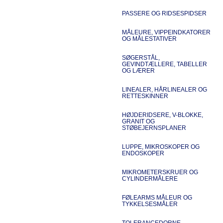
PASSERE OG RIDSESPIDSER
MÅLEURE, VIPPEINDKATORER
OG MÅLESTATIVER
SØGERSTÅL,
GEVINDTÆLLERE, TABELLER
OG LÆRER
LINEALER, HÅRLINEALER OG
RETTESKINNER
HØJDERIDSERE, V-BLOKKE,
GRANIT OG
STØBEJERNSPLANER
LUPPE, MIKROSKOPER OG
ENDOSKOPER
MIKROMETERSKRUER OG
CYLINDERMÅLERE
FØLEARMS MÅLEUR OG
TYKKELSESMÅLER
TOLERANCEDORNE,