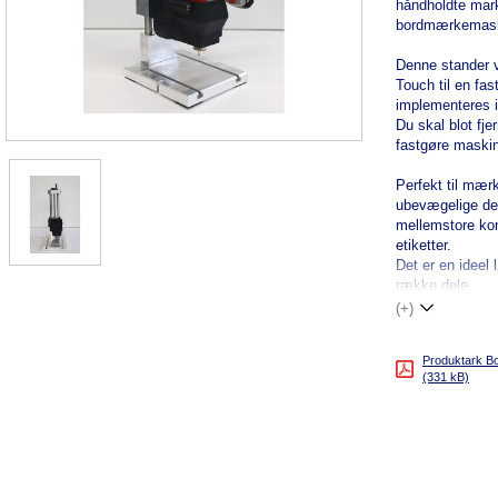
håndholdte mar
bordmærkemask
Denne stander vi
Touch til en fa
implementeres i 
Du skal blot fj
fastgøre maskine
Perfekt til mær
ubevægelige del
mellemstore kom
etiketter.
Det er en ideel 
række dele.
(+)
Produktark B
(331 kB)