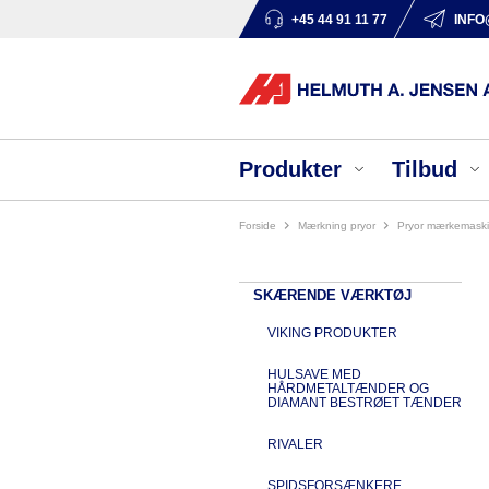
+45 44 91 11 77
INFO
Produkter
Tilbud
Forside
mærkning pryor
pryor mærkemask
SKÆRENDE VÆRKTØJ
VIKING PRODUKTER
HULSAVE MED
HÅRDMETALTÆNDER OG
DIAMANT BESTRØET TÆNDER
RIVALER
SPIDSFORSÆNKERE