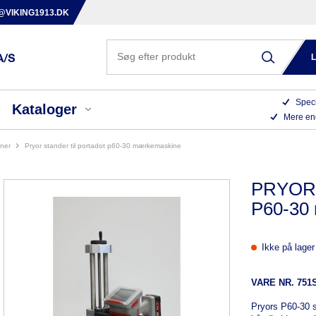
@VIKING1913.DK
Speci
Kataloger
Mere en
iner
pryor stander til portadot p60-30 mærkemaskine
PRYOR s
P60-30
Ikke på lager
VARE NR.
751
Pryors P60-30 s