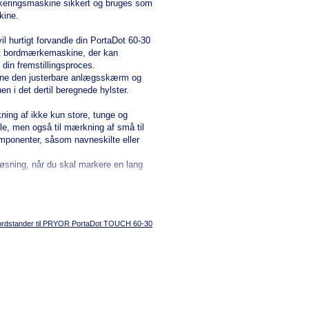
keringsmaskine sikkert og bruges som
ine.
l hurtigt forvandle din PortaDot 60-30
st bordmærkemaskine, der kan
din fremstillingsproces.
erne den justerbare anlægsskærm og
n i det dertil beregnede hylster.
kning af ikke kun store, tunge og
e, men også til mærkning af små til
ponenter, såsom navneskilte eller
løsning, når du skal markere en lang
ordstander til PRYOR PortaDot TOUCH 60-30