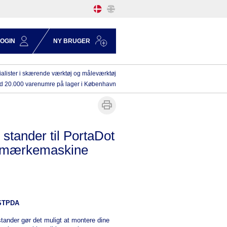
LOGIN
NY BRUGER
alister i skærende værktøj og måleværktøj
d 20.000 varenumre på lager i København
tander til PortaDot
 mærkemaskine
STPDA
tander gør det muligt at montere dine