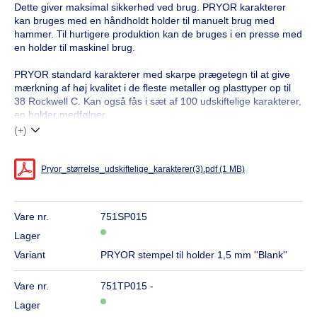
Dette giver maksimal sikkerhed ved brug. PRYOR karakterer
kan bruges med en håndholdt holder til manuelt brug med
hammer. Til hurtigere produktion kan de bruges i en presse med
en holder til maskinel brug.
PRYOR standard karakterer med skarpe prægetegn til at give
mærkning af høj kvalitet i de fleste metaller og plasttyper op til
38 Rockwell C. Kan også fås i sæt af 100 udskiftelige karakterer,
en holder medfølger.
(+)
Pryor_størrelse_udskiftelige_karakterer(3).pdf (1 MB)
Vare nr.
751SP015
Lager
Variant
PRYOR stempel til holder 1,5 mm ''Blank''
Vare nr.
751TP015 -
Lager