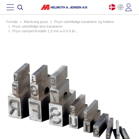
Forside
mærkning pryor
pryor udskiftelige karakterer og holdere
pryor udskiftelige løse karakterer
pryor stempel til holder 1,5 mm a-å 0-9 &/-.,