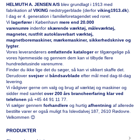
HELMUTH A. JENSEN A/S
blev grundlagt i 1913 med
fabrikation af
VIKING
nedstrygerblade (derfor
viking1913.dk
).
I dag er 4. generation i familieforetagendet ved roret.
Vi
l
agerfører
i København
mere end 20.000
varenumre
indenfor
skærende værktøj, måleværktøj,
magneter, rustfrit autoklaverbart værktøj,
magnetboremaskiner, mærkemaskiner, sikkerhedsknive og
lygter
.
Vores leverandørers
omfattende kataloge
r
er tilgængelige på
vores hjemmeside og gennem dem kan vi tilbyde flere
hundredetusinde varenumre.
Finder du ikke lige det du søger, så kan vi sikkert skaffe det.
Derudover
svejser
vi
båndsavblade
efter mål med dag-til-dag
levering.
Vi rådgiver gerne om valg og brug af værktøj og maskiner og
sidder med samlet
over 200 års brancheerfaring klar ved
telefonen
på
+45 44 91 11 77
.
Vi sælger gennem
forhandlere
og hurtig
afhentning
af allerede
bestilte varer er også muligt fra Islevdalvej 187, 2610 Rødovre.
Velkommen 😊
PRODUKTER