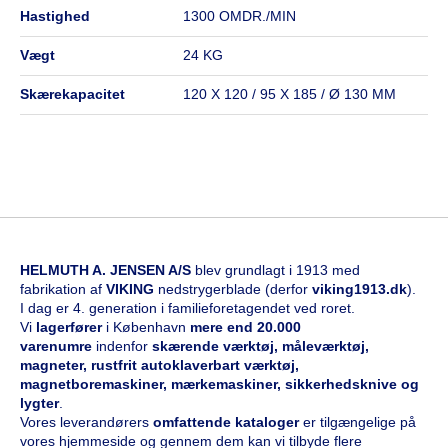
hastighed
1300 OMDR./MIN
vægt
24 KG
skærekapacitet
120 X 120 / 95 X 185 / Ø 130 MM
HELMUTH A. JENSEN A/S
blev grundlagt i 1913 med
fabrikation af
VIKING
nedstrygerblade (derfor
viking1913.dk
).
I dag er 4. generation i familieforetagendet ved roret.
Vi
l
agerfører
i København
mere end 20.000
varenumre
indenfor
skærende værktøj, måleværktøj,
magneter, rustfrit autoklaverbart værktøj,
magnetboremaskiner, mærkemaskiner, sikkerhedsknive og
lygter
.
Vores leverandørers
omfattende kataloge
r
er tilgængelige på
vores hjemmeside og gennem dem kan vi tilbyde flere