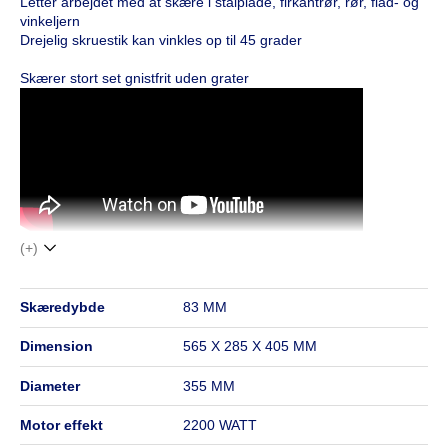
Letter arbejdet med at skære i stålplade, firkantrør, rør, flad- og
vinkeljern
Drejelig skruestik kan vinkles op til 45 grader
Skærer stort set gnistfrit uden grater
(+)
skæredybde
83 MM
dimension
565 X 285 X 405 MM
diameter
355 MM
motor effekt
2200 WATT