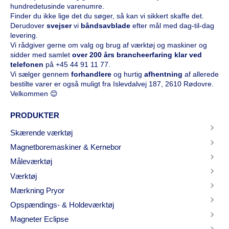
hundredetusinde varenumre.
Finder du ikke lige det du søger, så kan vi sikkert skaffe det.
Derudover
svejser
vi
båndsavblade
efter mål med dag-til-dag
levering.
Vi rådgiver gerne om valg og brug af værktøj og maskiner og
sidder med samlet
over 200 års brancheerfaring klar ved
telefonen
på
+45 44 91 11 77
.
Vi sælger gennem
forhandlere
og hurtig
afhentning
af allerede
bestilte varer er også muligt fra Islevdalvej 187, 2610 Rødovre.
Velkommen 😊
PRODUKTER
Skærende værktøj
Magnetboremaskiner & Kernebor
Måleværktøj
Værktøj
Mærkning Pryor
Opspændings- & Holdeværktøj
Magneter Eclipse