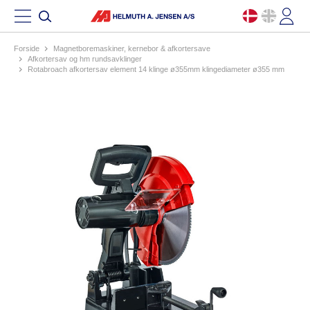
Forside
magnetboremaskiner, kernebor & afkortersave
afkortersav og hm rundsavklinger
rotabroach afkortersav element 14 klinge ø355mm klingediameter ø355 mm