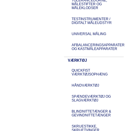
TOLERANCEDORNE,
MÅLESTIFTER OG
MÅLEKLODSER
TESTINSTRUMENTER /
DIGITALT MÅLEUDSTYR
UNIVERSAL MÅLING
AFBALANCERINGSAPPARATER
OG KASTMÅLEAPPARATER
VÆRKTØJ
QUICKFIST
VÆRKTØJSOPHÆNG
HÅNDVÆRKTØJ
SPÆNDEVÆRKTØJ OG
SLAGVÆRKTØJ
BLINDNITTETÆNGER &
GEVINDNITTETÆNGER
SKRUESTIKKE,
SKRUETVINGER,