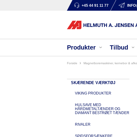
+45 44 91 11 77
INFO
Produkter
Tilbud
Forside
magnetboremaskiner, kernebor & afko
SKÆRENDE VÆRKTØJ
VIKING PRODUKTER
HULSAVE MED
HÅRDMETALTÆNDER OG
DIAMANT BESTRØET TÆNDER
RIVALER
SPIDSFORSÆNKERE