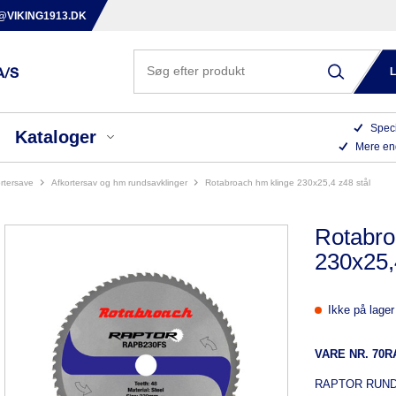
@VIKING1913.DK
Speci
Kataloger
Mere en
rtersave
afkortersav og hm rundsavklinger
rotabroach hm klinge 230x25,4 z48 stål
Rotabro
230x25,
Ikke på lager
VARE NR.
70R
RAPTOR RUN