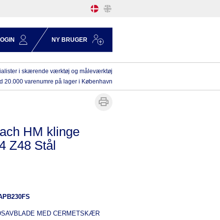
LOGIN
NY BRUGER
alister i skærende værktøj og måleværktøj
d 20.000 varenumre på lager i København
ach HM klinge
4 Z48 Stål
APB230FS
DSAVBLADE MED CERMETSKÆR