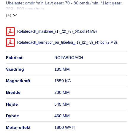
Ubelastet omdr./min Lavt gear: 70 - 80 omdr./min. / Højt gear:
200 - 500 omdr./min.
(+)
Rotabroach_maskiner_(1)_(2)_(3)_(4).pdf (4 MB)
Rotabroach_kernebor_og_tilbehor_(1)_(2)_(3)_(4).pdf (2 MB)
fabrikat
ROTABROACH
vandring
185 MM
magnetkraft
1850 KG
bredde
230 MM
højde
545 MM
dybde
460 MM
motor effekt
1800 WATT