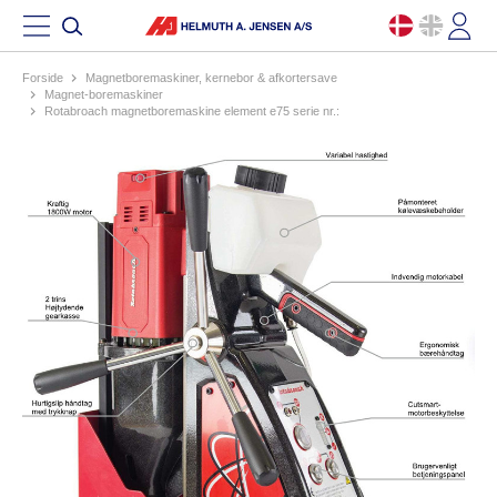
Forside
magnetboremaskiner, kernebor & afkortersave
magnet-boremaskiner
rotabroach magnetboremaskine element e75 serie nr.: