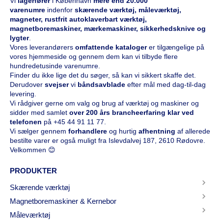
Vi
l
agerfører
i København
mere end 20.000
varenumre
indenfor
skærende værktøj, måleværktøj,
magneter, rustfrit autoklaverbart værktøj,
magnetboremaskiner, mærkemaskiner, sikkerhedsknive og
lygter
.
Vores leverandørers
omfattende kataloge
r
er tilgængelige på
vores hjemmeside og gennem dem kan vi tilbyde flere
hundredetusinde varenumre.
Finder du ikke lige det du søger, så kan vi sikkert skaffe det.
Derudover
svejser
vi
båndsavblade
efter mål med dag-til-dag
levering.
Vi rådgiver gerne om valg og brug af værktøj og maskiner og
sidder med samlet
over 200 års brancheerfaring klar ved
telefonen
på
+45 44 91 11 77
.
Vi sælger gennem
forhandlere
og hurtig
afhentning
af allerede
bestilte varer er også muligt fra Islevdalvej 187, 2610 Rødovre.
Velkommen 😊
PRODUKTER
Skærende værktøj
Magnetboremaskiner & Kernebor
Måleværktøj