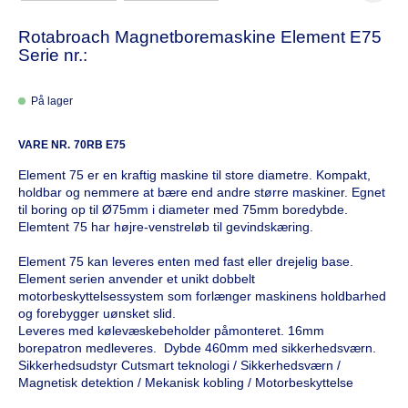
Rotabroach Magnetboremaskine Element E75
Serie nr.:
På lager
VARE NR.
70RB E75
Element 75 er en kraftig maskine til store diametre. Kompakt,
holdbar og nemmere at bære end andre større maskiner. Egnet
til boring op til Ø75mm i diameter med 75mm boredybde.
Elemtent 75 har højre-venstreløb til gevindskæring.
Element 75 kan leveres enten med fast eller drejelig base.
Element serien anvender et unikt dobbelt
motorbeskyttelsessystem som forlænger maskinens holdbarhed
og forebygger uønsket slid.
Leveres med kølevæskebeholder påmonteret. 16mm
borepatron medleveres. Dybde 460mm med sikkerhedsværn.
Sikkerhedsudstyr Cutsmart teknologi / Sikkerhedsværn /
Magnetisk detektion / Mekanisk kobling / Motorbeskyttelse