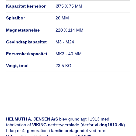
kapacitet kernebor
Ø75 X 75 MM
spiralbor
26 MM
magnetstørrelse
220 X 114 MM
gevindtapkapacitet
M3 - M24
forsænkerkapacitet
MK3 - 40 MM
vægt, total
23,5 KG
HELMUTH A. JENSEN A/S
blev grundlagt i 1913 med
fabrikation af
VIKING
nedstrygerblade (derfor
viking1913.dk
).
I dag er 4. generation i familieforetagendet ved roret.