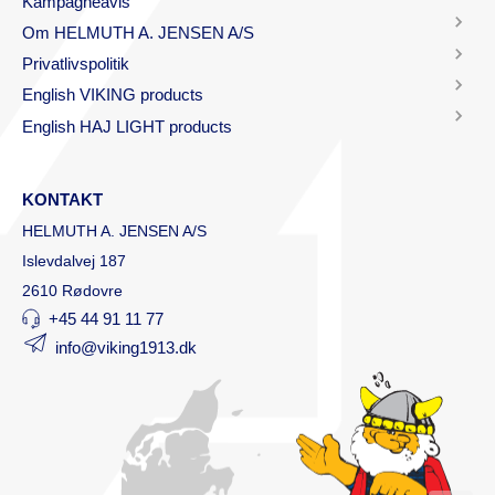
Kampagneavis
Om HELMUTH A. JENSEN A/S
Privatlivspolitik
English VIKING products
English HAJ LIGHT products
KONTAKT
HELMUTH A. JENSEN A/S
Islevdalvej 187
2610 Rødovre
+45 44 91 11 77
info@viking1913.dk