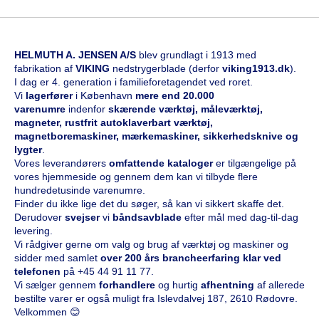
HELMUTH A. JENSEN A/S
blev grundlagt i 1913 med
fabrikation af
VIKING
nedstrygerblade (derfor
viking1913.dk
).
I dag er 4. generation i familieforetagendet ved roret.
Vi
l
agerfører
i København
mere end 20.000
varenumre
indenfor
skærende værktøj, måleværktøj,
magneter, rustfrit autoklaverbart værktøj,
magnetboremaskiner, mærkemaskiner, sikkerhedsknive og
lygter
.
Vores leverandørers
omfattende kataloge
r
er tilgængelige på
vores hjemmeside og gennem dem kan vi tilbyde flere
hundredetusinde varenumre.
Finder du ikke lige det du søger, så kan vi sikkert skaffe det.
Derudover
svejser
vi
båndsavblade
efter mål med dag-til-dag
levering.
Vi rådgiver gerne om valg og brug af værktøj og maskiner og
sidder med samlet
over 200 års brancheerfaring klar ved
telefonen
på
+45 44 91 11 77
.
Vi sælger gennem
forhandlere
og hurtig
afhentning
af allerede
bestilte varer er også muligt fra Islevdalvej 187, 2610 Rødovre.
Velkommen 😊