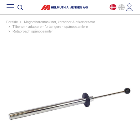
Forside
magnetboremaskiner, kernebor & afkortersave
tilbehør - adaptere - forlængere - spånopsamlere
rotabroach spånopsamler