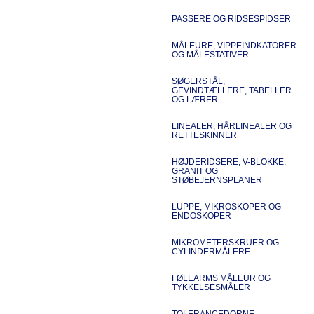
PASSERE OG RIDSESPIDSER
MÅLEURE, VIPPEINDKATORER
OG MÅLESTATIVER
SØGERSTÅL,
GEVINDTÆLLERE, TABELLER
OG LÆRER
LINEALER, HÅRLINEALER OG
RETTESKINNER
HØJDERIDSERE, V-BLOKKE,
GRANIT OG
STØBEJERNSPLANER
LUPPE, MIKROSKOPER OG
ENDOSKOPER
MIKROMETERSKRUER OG
CYLINDERMÅLERE
FØLEARMS MÅLEUR OG
TYKKELSESMÅLER
TOLERANCEDORNE,