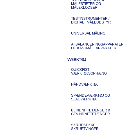
MÅLESTIFTER OG
MÅLEKLODSER
TESTINSTRUMENTER /
DIGITALT MÅLEUDSTYR
UNIVERSAL MÅLING
AFBALANCERINGSAPPARATER
OG KASTMÅLEAPPARATER
VÆRKTØJ
QUICKFIST
VÆRKTØJSOPHÆNG
HÅNDVÆRKTØJ
SPÆNDEVÆRKTØJ OG
SLAGVÆRKTØJ
BLINDNITTETÆNGER &
GEVINDNITTETÆNGER
SKRUESTIKKE,
SKRUETVINGER,