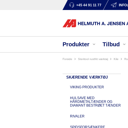
+45 44 91 11 77
INFO
Produkter
Tilbud
Forside
steritool rustfrit værktøj
kile
r
SKÆRENDE VÆRKTØJ
VIKING PRODUKTER
HULSAVE MED
HÅRDMETALTÆNDER OG
DIAMANT BESTRØET TÆNDER
RIVALER
SPIDSFORSÆNKERE