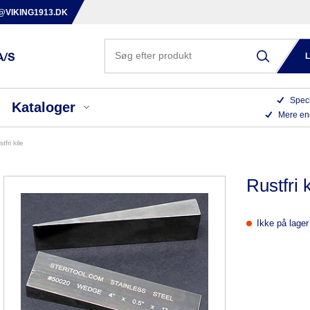
@VIKING1913.DK
Speci
Kataloger
Mere en
ustfri kile
Rustfri k
Ikke på lager