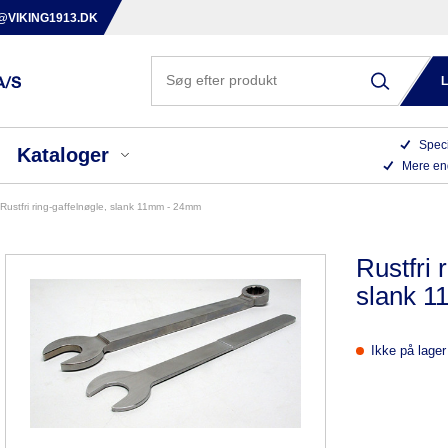
@VIKING1913.DK
Speci
Kataloger
Mere en
rustfri ring-gaffelnøgle, slank 11mm - 24mm
Rustfri 
slank 
Ikke på lager