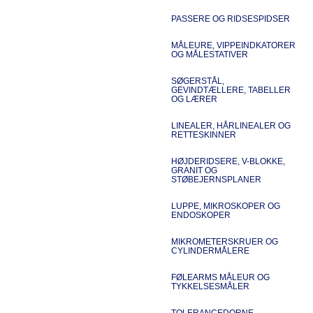
PASSERE OG RIDSESPIDSER
MÅLEURE, VIPPEINDKATORER
OG MÅLESTATIVER
SØGERSTÅL,
GEVINDTÆLLERE, TABELLER
OG LÆRER
LINEALER, HÅRLINEALER OG
RETTESKINNER
HØJDERIDSERE, V-BLOKKE,
GRANIT OG
STØBEJERNSPLANER
LUPPE, MIKROSKOPER OG
ENDOSKOPER
MIKROMETERSKRUER OG
CYLINDERMÅLERE
FØLEARMS MÅLEUR OG
TYKKELSESMÅLER
TOLERANCEDORNE,