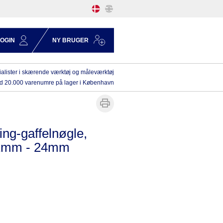
LOGIN
NY BRUGER
alister i skærende værktøj og måleværktøj
d 20.000 varenumre på lager i København
ring-gaffelnøgle,
11mm - 24mm