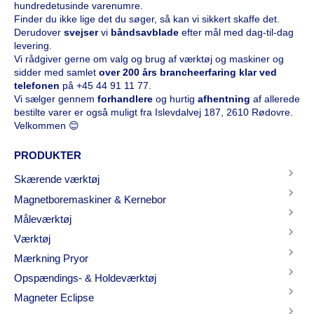
hundredetusinde varenumre.
Finder du ikke lige det du søger, så kan vi sikkert skaffe det.
Derudover
svejser
vi
båndsavblade
efter mål med dag-til-dag
levering.
Vi rådgiver gerne om valg og brug af værktøj og maskiner og
sidder med samlet
over 200 års brancheerfaring klar ved
telefonen
på
+45 44 91 11 77
.
Vi sælger gennem
forhandlere
og hurtig
afhentning
af allerede
bestilte varer er også muligt fra Islevdalvej 187, 2610 Rødovre.
Velkommen 😊
PRODUKTER
Skærende værktøj
Magnetboremaskiner & Kernebor
Måleværktøj
Værktøj
Mærkning Pryor
Opspændings- & Holdeværktøj
Magneter Eclipse