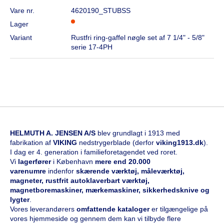
Vare nr.
4620190_STUBSS
Lager
Variant
Rustfri ring-gaffel nøgle set af 7 1/4" - 5/8"
serie 17-4PH
HELMUTH A. JENSEN A/S
blev grundlagt i 1913 med
fabrikation af
VIKING
nedstrygerblade (derfor
viking1913.dk
).
I dag er 4. generation i familieforetagendet ved roret.
Vi
l
agerfører
i København
mere end 20.000
varenumre
indenfor
skærende værktøj, måleværktøj,
magneter, rustfrit autoklaverbart værktøj,
magnetboremaskiner, mærkemaskiner, sikkerhedsknive og
lygter
.
Vores leverandørers
omfattende kataloge
r
er tilgængelige på
vores hjemmeside og gennem dem kan vi tilbyde flere