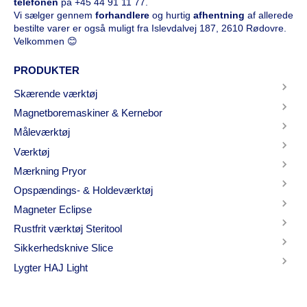
telefonen
på
+45 44 91 11 77
.
Vi sælger gennem
forhandlere
og hurtig
afhentning
af allerede
bestilte varer er også muligt fra Islevdalvej 187, 2610 Rødovre.
Velkommen 😊
PRODUKTER
Skærende værktøj
Magnetboremaskiner & Kernebor
Måleværktøj
Værktøj
Mærkning Pryor
Opspændings- & Holdeværktøj
Magneter Eclipse
Rustfrit værktøj Steritool
Sikkerhedsknive Slice
Lygter HAJ Light