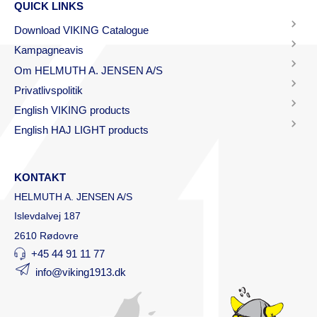
QUICK LINKS
Download VIKING Catalogue
Kampagneavis
Om HELMUTH A. JENSEN A/S
Privatlivspolitik
English VIKING products
English HAJ LIGHT products
KONTAKT
HELMUTH A. JENSEN A/S
Islevdalvej 187
2610 Rødovre
+45 44 91 11 77
info@viking1913.dk