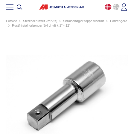
Forside
steritool rustfrit værktøj
skraldenøgler toppe tilbehør
forlængere
rustfri stål forlænger 3/4 drivfirk 2" - 12"