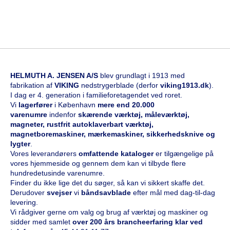
HELMUTH A. JENSEN A/S
blev grundlagt i 1913 med
fabrikation af
VIKING
nedstrygerblade (derfor
viking1913.dk
).
I dag er 4. generation i familieforetagendet ved roret.
Vi
l
agerfører
i København
mere end 20.000
varenumre
indenfor
skærende værktøj, måleværktøj,
magneter, rustfrit autoklaverbart værktøj,
magnetboremaskiner, mærkemaskiner, sikkerhedsknive og
lygter
.
Vores leverandørers
omfattende kataloge
r
er tilgængelige på
vores hjemmeside og gennem dem kan vi tilbyde flere
hundredetusinde varenumre.
Finder du ikke lige det du søger, så kan vi sikkert skaffe det.
Derudover
svejser
vi
båndsavblade
efter mål med dag-til-dag
levering.
Vi rådgiver gerne om valg og brug af værktøj og maskiner og
sidder med samlet
over 200 års brancheerfaring klar ved