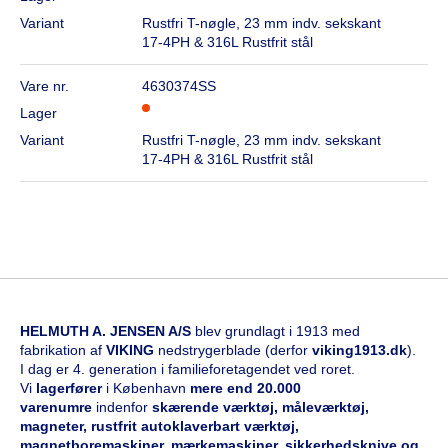
Variant
Rustfri T-nøgle, 23 mm indv. sekskant
17-4PH & 316L Rustfrit stål
Vare nr.
4630374SS
Lager
Variant
Rustfri T-nøgle, 23 mm indv. sekskant
17-4PH & 316L Rustfrit stål
HELMUTH A. JENSEN A/S
blev grundlagt i 1913 med
fabrikation af
VIKING
nedstrygerblade (derfor
viking1913.dk
).
I dag er 4. generation i familieforetagendet ved roret.
Vi
l
agerfører
i København
mere end 20.000
varenumre
indenfor
skærende værktøj, måleværktøj,
magneter, rustfrit autoklaverbart værktøj,
magnetboremaskiner, mærkemaskiner, sikkerhedsknive og