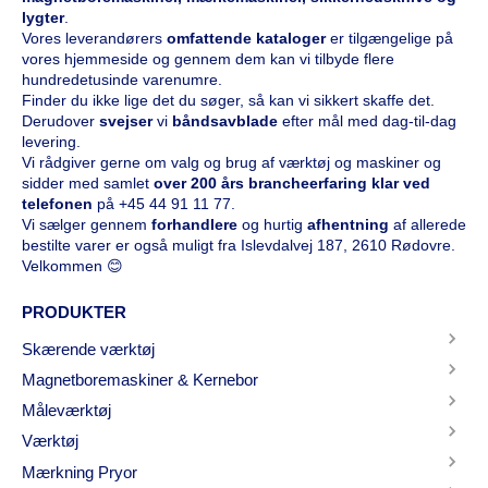
lygter
.
Vores leverandørers
omfattende kataloge
r
er tilgængelige på
vores hjemmeside og gennem dem kan vi tilbyde flere
hundredetusinde varenumre.
Finder du ikke lige det du søger, så kan vi sikkert skaffe det.
Derudover
svejser
vi
båndsavblade
efter mål med dag-til-dag
levering.
Vi rådgiver gerne om valg og brug af værktøj og maskiner og
sidder med samlet
over 200 års brancheerfaring klar ved
telefonen
på
+45 44 91 11 77
.
Vi sælger gennem
forhandlere
og hurtig
afhentning
af allerede
bestilte varer er også muligt fra Islevdalvej 187, 2610 Rødovre.
Velkommen 😊
PRODUKTER
Skærende værktøj
Magnetboremaskiner & Kernebor
Måleværktøj
Værktøj
Mærkning Pryor