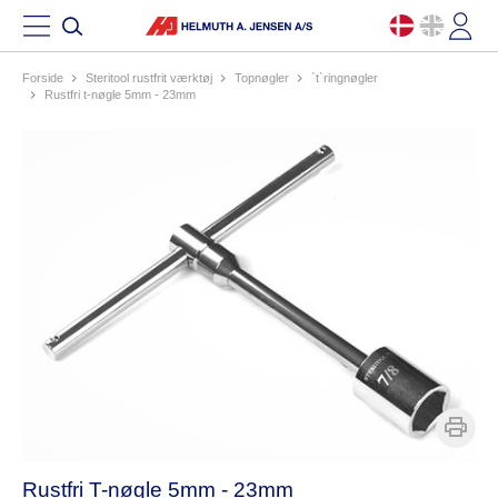
Forside
steritool rustfrit værktøj
topnøgler
`t`ringnøgler
rustfri t-nøgle 5mm - 23mm
Rustfri T-nøgle 5mm - 23mm