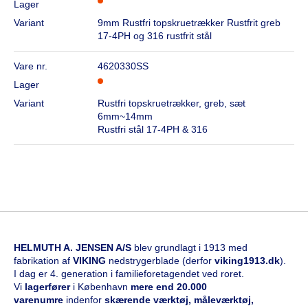
Lager
Variant
9mm Rustfri topskruetrækker Rustfrit greb
17-4PH og 316 rustfrit stål
Vare nr.
4620330SS
Lager
Variant
Rustfri topskruetrækker, greb, sæt
6mm~14mm
Rustfri stål 17-4PH & 316
HELMUTH A. JENSEN A/S
blev grundlagt i 1913 med
fabrikation af
VIKING
nedstrygerblade (derfor
viking1913.dk
).
I dag er 4. generation i familieforetagendet ved roret.
Vi
l
agerfører
i København
mere end 20.000
varenumre
indenfor
skærende værktøj, måleværktøj,