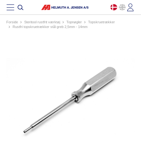
Forside
steritool rustfrit værktøj
topnøgler
topskruetrækker
rustfri topskruetrækker stål greb 2,5mm - 14mm