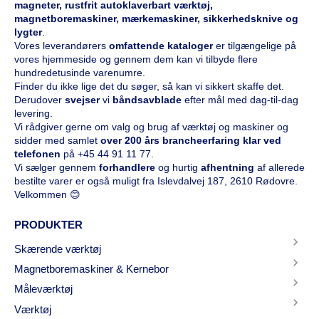
magneter, rustfrit autoklaverbart værktøj,
magnetboremaskiner, mærkemaskiner, sikkerhedsknive og
lygter
.
Vores leverandørers
omfattende kataloge
r
er tilgængelige på
vores hjemmeside og gennem dem kan vi tilbyde flere
hundredetusinde varenumre.
Finder du ikke lige det du søger, så kan vi sikkert skaffe det.
Derudover
svejser
vi
båndsavblade
efter mål med dag-til-dag
levering.
Vi rådgiver gerne om valg og brug af værktøj og maskiner og
sidder med samlet
over 200 års brancheerfaring klar ved
telefonen
på
+45 44 91 11 77
.
Vi sælger gennem
forhandlere
og hurtig
afhentning
af allerede
bestilte varer er også muligt fra Islevdalvej 187, 2610 Rødovre.
Velkommen 😊
PRODUKTER
Skærende værktøj
Magnetboremaskiner & Kernebor
Måleværktøj
Værktøj