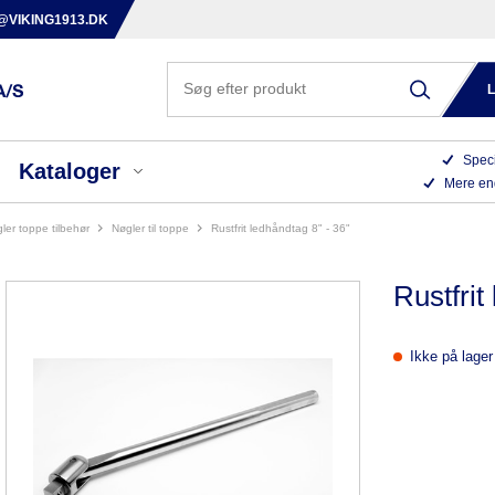
@VIKING1913.DK
Speci
Kataloger
Mere en
gler toppe tilbehør
nøgler til toppe
rustfrit ledhåndtag 8" - 36"
Rustfrit
Ikke på lager