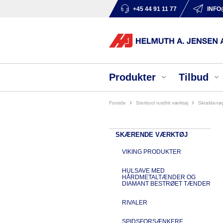
+45 44 91 11 77
INFO
Produkter
Tilbud
Forside
steritool rustfrit værktøj
skraldenø
SKÆRENDE VÆRKTØJ
VIKING PRODUKTER
HULSAVE MED
HÅRDMETALTÆNDER OG
DIAMANT BESTRØET TÆNDER
RIVALER
SPIDSFORSÆNKERE