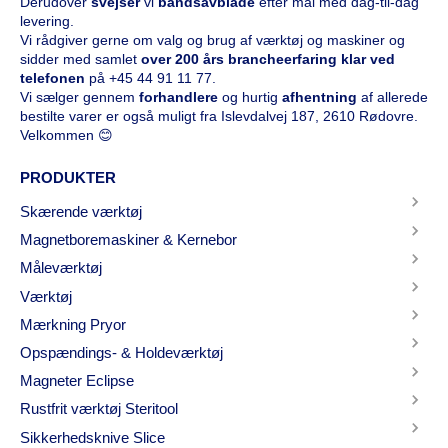
Derudover
svejser
vi
båndsavblade
efter mål med dag-til-dag
levering.
Vi rådgiver gerne om valg og brug af værktøj og maskiner og
sidder med samlet
over 200 års brancheerfaring klar ved
telefonen
på
+45 44 91 11 77
.
Vi sælger gennem
forhandlere
og hurtig
afhentning
af allerede
bestilte varer er også muligt fra Islevdalvej 187, 2610 Rødovre.
Velkommen 😊
PRODUKTER
Skærende værktøj
Magnetboremaskiner & Kernebor
Måleværktøj
Værktøj
Mærkning Pryor
Opspændings- & Holdeværktøj
Magneter Eclipse
Rustfrit værktøj Steritool
Sikkerhedsknive Slice