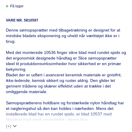
På lager
VARE NR.
5810597
Denne sømopsprætter med tilbagetrækning er designet for at
mindske bladets eksponering og uheld når værktøjet ikke er i
brug.
Med det monterede 10536 finger sikre blad med rundet spids og
det ergonomisk designede håndtag er Slice sømopsprætter
ideel til produktionsvirksomheder hvor sikkerhed er en primær
bekymring.
Bladet der er udført i avanceret keramisk materiale er gnistfrit,
ikke-ledende, kemisk sikkert og ruster aldrig. Den glider let
gennem trådene og skærer effektivt uden at trække i det
omliggende materiale.
Sømopsprætterens holdbare og forstærkede nylon håndtag har
et nøgleringshul så den kan holdes i nærheden. Mens det
installerede blad har en rundet spids, er blad 10537 med
tilspidset blad også anvendeligt i denne kniv.
(+)