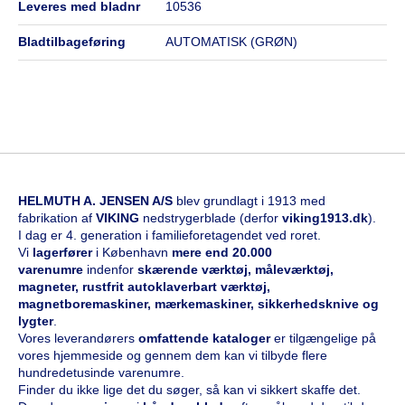
leveres med bladnr
10536
bladtilbageføring
AUTOMATISK (GRØN)
HELMUTH A. JENSEN A/S
blev grundlagt i 1913 med
fabrikation af
VIKING
nedstrygerblade (derfor
viking1913.dk
).
I dag er 4. generation i familieforetagendet ved roret.
Vi
l
agerfører
i København
mere end 20.000
varenumre
indenfor
skærende værktøj, måleværktøj,
magneter, rustfrit autoklaverbart værktøj,
magnetboremaskiner, mærkemaskiner, sikkerhedsknive og
lygter
.
Vores leverandørers
omfattende kataloge
r
er tilgængelige på
vores hjemmeside og gennem dem kan vi tilbyde flere
hundredetusinde varenumre.
Finder du ikke lige det du søger, så kan vi sikkert skaffe det.