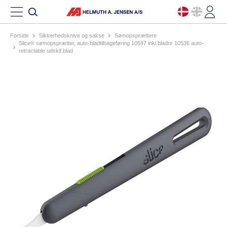
Forside
sikkerhedsknive og sakse
sømopsprættere
slice® sømopsprætter, auto-bladtilbageføring 10597 inkl.bladnr 10536 auto-
retractable udskif.blad