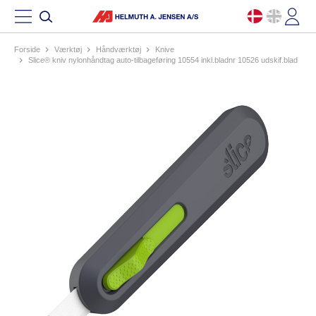
Forside
værktøj
håndværktøj
knive
slice® kniv nylonhåndtag auto-tilbageføring 10554 inkl.bladnr 10526 udskif.blad