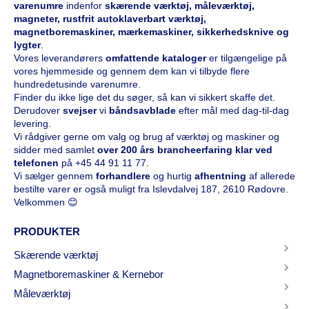
varenumre
indenfor
skærende værktøj, måleværktøj,
magneter, rustfrit autoklaverbart værktøj,
magnetboremaskiner, mærkemaskiner, sikkerhedsknive og
lygter
.
Vores leverandørers
omfattende kataloge
r
er tilgængelige på
vores hjemmeside og gennem dem kan vi tilbyde flere
hundredetusinde varenumre.
Finder du ikke lige det du søger, så kan vi sikkert skaffe det.
Derudover
svejser
vi
båndsavblade
efter mål med dag-til-dag
levering.
Vi rådgiver gerne om valg og brug af værktøj og maskiner og
sidder med samlet
over 200 års brancheerfaring klar ved
telefonen
på
+45 44 91 11 77
.
Vi sælger gennem
forhandlere
og hurtig
afhentning
af allerede
bestilte varer er også muligt fra Islevdalvej 187, 2610 Rødovre.
Velkommen 😊
PRODUKTER
Skærende værktøj
Magnetboremaskiner & Kernebor
Måleværktøj