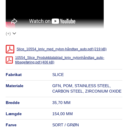
(+)
Slice_10554_kniv_med_nylon-håndtag_auto.pdf (219 kB)
10554_Slice_Produktdatablad_kniv_nylonhåndtag_auto-
tilbageføring.pdf (406 kB)
fabrikat
SLICE
materiale
GFN, POM, STAINLESS STEEL,
CARBON STEEL, ZIRCONIUM OXIDE
bredde
35,70 MM
længde
154,00 MM
farve
SORT / GRØN