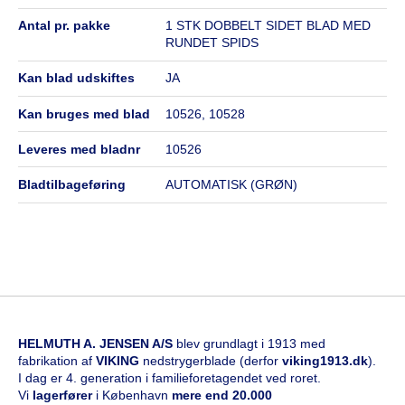
antal pr. pakke
1 STK DOBBELT SIDET BLAD MED
RUNDET SPIDS
kan blad udskiftes
JA
kan bruges med blad
10526, 10528
leveres med bladnr
10526
bladtilbageføring
AUTOMATISK (GRØN)
HELMUTH A. JENSEN A/S
blev grundlagt i 1913 med
fabrikation af
VIKING
nedstrygerblade (derfor
viking1913.dk
).
I dag er 4. generation i familieforetagendet ved roret.
Vi
l
agerfører
i København
mere end 20.000