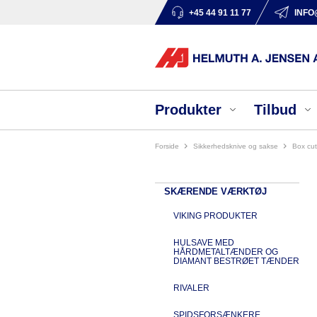
+45 44 91 11 77
INFO
Produkter
Tilbud
Forside
sikkerhedsknive og sakse
box cut
SKÆRENDE VÆRKTØJ
VIKING PRODUKTER
HULSAVE MED
HÅRDMETALTÆNDER OG
DIAMANT BESTRØET TÆNDER
RIVALER
SPIDSFORSÆNKERE