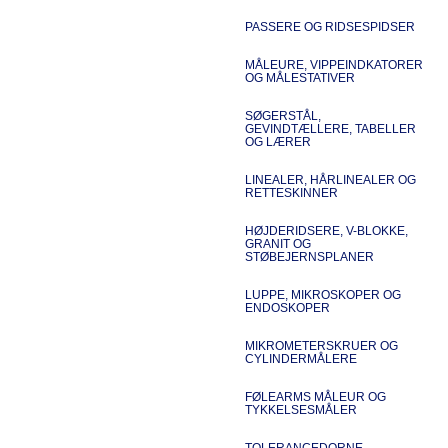
PASSERE OG RIDSESPIDSER
MÅLEURE, VIPPEINDKATORER
OG MÅLESTATIVER
SØGERSTÅL,
GEVINDTÆLLERE, TABELLER
OG LÆRER
LINEALER, HÅRLINEALER OG
RETTESKINNER
HØJDERIDSERE, V-BLOKKE,
GRANIT OG
STØBEJERNSPLANER
LUPPE, MIKROSKOPER OG
ENDOSKOPER
MIKROMETERSKRUER OG
CYLINDERMÅLERE
FØLEARMS MÅLEUR OG
TYKKELSESMÅLER
TOLERANCEDORNE,