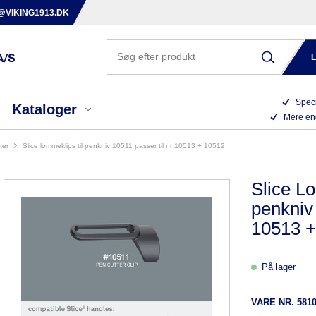
@VIKING1913.DK
Speci
Kataloger
Mere en
ter
slice lommeklips til penkniv 10511 passer til nr 10513 + 10512
Slice Lo
penkniv
10513 +
På lager
VARE NR.
581