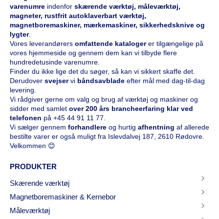
varenumre
indenfor
skærende værktøj, måleværktøj,
magneter, rustfrit autoklaverbart værktøj,
magnetboremaskiner, mærkemaskiner, sikkerhedsknive og
lygter
.
Vores leverandørers
omfattende kataloge
r
er tilgængelige på
vores hjemmeside og gennem dem kan vi tilbyde flere
hundredetusinde varenumre.
Finder du ikke lige det du søger, så kan vi sikkert skaffe det.
Derudover
svejser
vi
båndsavblade
efter mål med dag-til-dag
levering.
Vi rådgiver gerne om valg og brug af værktøj og maskiner og
sidder med samlet
over 200 års brancheerfaring klar ved
telefonen
på
+45 44 91 11 77
.
Vi sælger gennem
forhandlere
og hurtig
afhentning
af allerede
bestilte varer er også muligt fra Islevdalvej 187, 2610 Rødovre.
Velkommen 😊
PRODUKTER
Skærende værktøj
Magnetboremaskiner & Kernebor
Måleværktøj