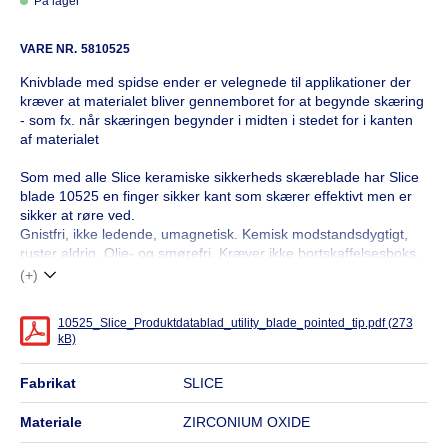
På lager
VARE NR.
5810525
Knivblade med spidse ender er velegnede til applikationer der
kræver at materialet bliver gennemboret for at begynde skæring
- som fx. når skæringen begynder i midten i stedet for i kanten
af materialet
Som med alle Slice keramiske sikkerheds skæreblade har Slice
blade 10525 en finger sikker kant som skærer effektivt men er
sikker at røre ved.
Gnistfri, ikke ledende, umagnetisk. Kemisk modstandsdygtigt,
ruster aldrig. Olie- og smørefri. Kræver ikke bortskaffelsesboks.
(+)
10525_Slice_Produktdatablad_utility_blade_pointed_tip.pdf (273
kB)
fabrikat
SLICE
materiale
ZIRCONIUM OXIDE