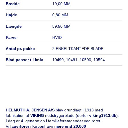
bredde
19,00 MM
højde
0,80 MM
længde
59,50 MM
farve
HVID
antal pr. pakke
2 ENKELTKANTEDE BLADE
blad passer til kniv
10490, 10491, 10590, 10594
HELMUTH A. JENSEN A/S
blev grundlagt i 1913 med
fabrikation af
VIKING
nedstrygerblade (derfor
viking1913.dk
).
I dag er 4. generation i familieforetagendet ved roret.
Vi
l
agerfører
i København
mere end 20.000