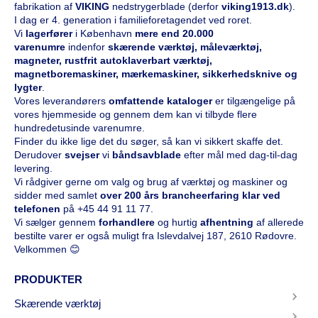
fabrikation af
VIKING
nedstrygerblade (derfor
viking1913.dk
).
I dag er 4. generation i familieforetagendet ved roret.
Vi
l
agerfører
i København
mere end 20.000
varenumre
indenfor
skærende værktøj, måleværktøj,
magneter, rustfrit autoklaverbart værktøj,
magnetboremaskiner, mærkemaskiner, sikkerhedsknive og
lygter
.
Vores leverandørers
omfattende kataloge
r
er tilgængelige på
vores hjemmeside og gennem dem kan vi tilbyde flere
hundredetusinde varenumre.
Finder du ikke lige det du søger, så kan vi sikkert skaffe det.
Derudover
svejser
vi
båndsavblade
efter mål med dag-til-dag
levering.
Vi rådgiver gerne om valg og brug af værktøj og maskiner og
sidder med samlet
over 200 års brancheerfaring klar ved
telefonen
på
+45 44 91 11 77
.
Vi sælger gennem
forhandlere
og hurtig
afhentning
af allerede
bestilte varer er også muligt fra Islevdalvej 187, 2610 Rødovre.
Velkommen 😊
PRODUKTER
Skærende værktøj