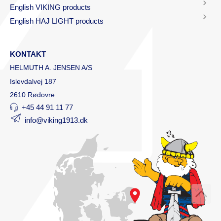
English VIKING products
English HAJ LIGHT products
KONTAKT
HELMUTH A. JENSEN A/S
Islevdalvej 187
2610 Rødovre
+45 44 91 11 77
info@viking1913.dk