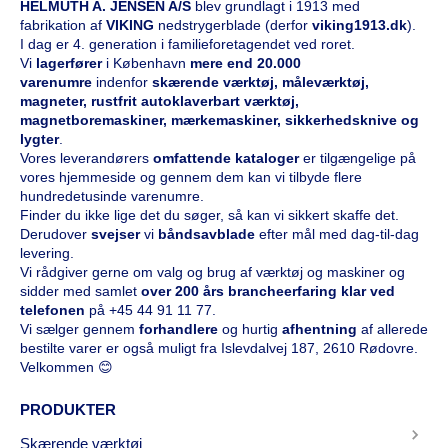
HELMUTH A. JENSEN A/S
blev grundlagt i 1913 med
fabrikation af
VIKING
nedstrygerblade (derfor
viking1913.dk
).
I dag er 4. generation i familieforetagendet ved roret.
Vi
l
agerfører
i København
mere end 20.000
varenumre
indenfor
skærende værktøj, måleværktøj,
magneter, rustfrit autoklaverbart værktøj,
magnetboremaskiner, mærkemaskiner, sikkerhedsknive og
lygter
.
Vores leverandørers
omfattende kataloge
r
er tilgængelige på
vores hjemmeside og gennem dem kan vi tilbyde flere
hundredetusinde varenumre.
Finder du ikke lige det du søger, så kan vi sikkert skaffe det.
Derudover
svejser
vi
båndsavblade
efter mål med dag-til-dag
levering.
Vi rådgiver gerne om valg og brug af værktøj og maskiner og
sidder med samlet
over 200 års brancheerfaring klar ved
telefonen
på
+45 44 91 11 77
.
Vi sælger gennem
forhandlere
og hurtig
afhentning
af allerede
bestilte varer er også muligt fra Islevdalvej 187, 2610 Rødovre.
Velkommen 😊
PRODUKTER
Skærende værktøj