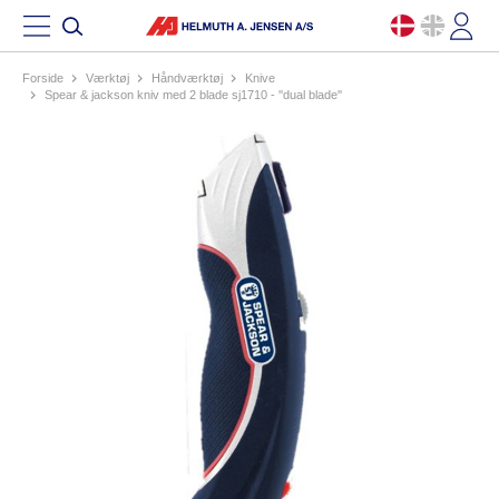
Forside
værktøj
håndværktøj
knive
spear & jackson kniv med 2 blade sj1710 - ''dual blade''