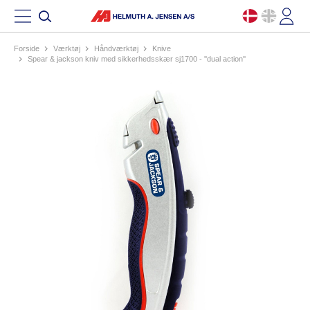
Forside
værktøj
håndværktøj
knive
spear & jackson kniv med sikkerhedsskær sj1700 - ''dual action''