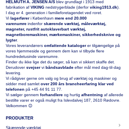
HELMUTH A. JENSEN A/S
blev grundlagt i 1913 med
fabrikation af
VIKING
nedstrygerblade (derfor
viking1913.dk
).
I dag er 4. generation i familieforetagendet ved roret.
Vi
l
agerfører
i København
mere end 20.000
varenumre
indenfor
skærende værktøj, måleværktøj,
magneter, rustfrit autoklaverbart værktøj,
magnetboremaskiner, mærkemaskiner, sikkerhedsknive og
lygter
.
Vores leverandørers
omfattende kataloge
r
er tilgængelige på
vores hjemmeside og gennem dem kan vi tilbyde flere
hundredetusinde varenumre.
Finder du ikke lige det du søger, så kan vi sikkert skaffe det.
Derudover
svejser
vi
båndsavblade
efter mål med dag-til-dag
levering.
Vi rådgiver gerne om valg og brug af værktøj og maskiner og
sidder med samlet
over 200 års brancheerfaring klar ved
telefonen
på
+45 44 91 11 77
.
Vi sælger gennem
forhandlere
og hurtig
afhentning
af allerede
bestilte varer er også muligt fra Islevdalvej 187, 2610 Rødovre.
Velkommen 😊
PRODUKTER
Skærende værktøj